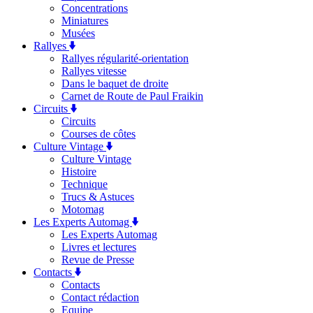
Concentrations
Miniatures
Musées
Rallyes
Rallyes régularité-orientation
Rallyes vitesse
Dans le baquet de droite
Carnet de Route de Paul Fraikin
Circuits
Circuits
Courses de côtes
Culture Vintage
Culture Vintage
Histoire
Technique
Trucs & Astuces
Motomag
Les Experts Automag
Les Experts Automag
Livres et lectures
Revue de Presse
Contacts
Contacts
Contact rédaction
Equipe