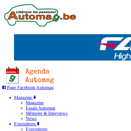
Page Facebook Automag
Magazine
Magazine
Essais Automag
Mémoire & Interviews
News
Expositions
Expositions