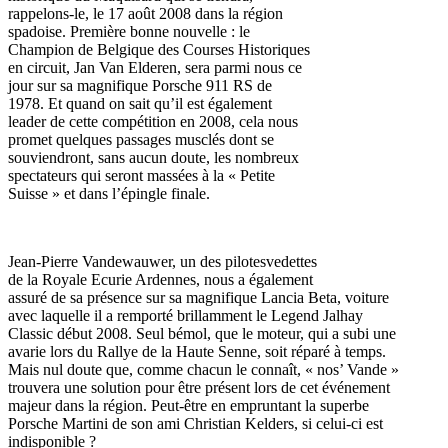
rappelons-le, le 17 août 2008 dans la région
spadoise. Première bonne nouvelle : le
Champion de Belgique des Courses Historiques
en circuit, Jan Van Elderen, sera parmi nous ce
jour sur sa magnifique Porsche 911 RS de
1978. Et quand on sait qu’il est également
leader de cette compétition en 2008, cela nous
promet quelques passages musclés dont se
souviendront, sans aucun doute, les nombreux
spectateurs qui seront massées à la « Petite
Suisse » et dans l’épingle finale.
Jean-Pierre Vandewauwer, un des pilotesvedettes
de la Royale Ecurie Ardennes, nous a également
assuré de sa présence sur sa magnifique Lancia Beta, voiture
avec laquelle il a remporté brillamment le Legend Jalhay
Classic début 2008. Seul bémol, que le moteur, qui a subi une
avarie lors du Rallye de la Haute Senne, soit réparé à temps.
Mais nul doute que, comme chacun le connaît, « nos’ Vande »
trouvera une solution pour être présent lors de cet événement
majeur dans la région. Peut-être en empruntant la superbe
Porsche Martini de son ami Christian Kelders, si celui-ci est
indisponible ?