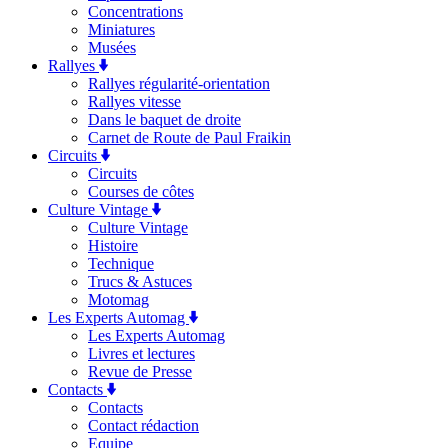
Concentrations
Miniatures
Musées
Rallyes
Rallyes régularité-orientation
Rallyes vitesse
Dans le baquet de droite
Carnet de Route de Paul Fraikin
Circuits
Circuits
Courses de côtes
Culture Vintage
Culture Vintage
Histoire
Technique
Trucs & Astuces
Motomag
Les Experts Automag
Les Experts Automag
Livres et lectures
Revue de Presse
Contacts
Contacts
Contact rédaction
Equipe