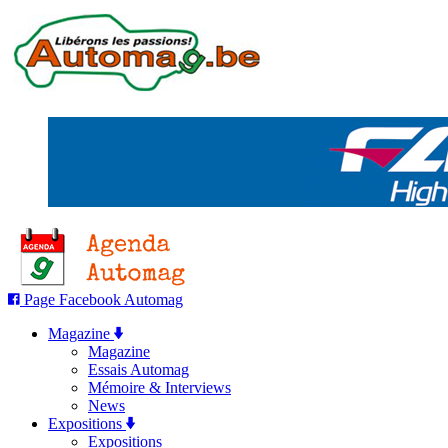
Page Facebook Automag
Magazine
Magazine
Essais Automag
Mémoire & Interviews
News
Expositions
Expositions