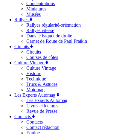
Concentrations
Miniatures
Musées
Rallyes
Rallyes régularité-orientation
Rallyes vitesse
Dans le baquet de droite
Carnet de Route de Paul Fraikin
Circuits
Circuits
Courses de côtes
Culture Vintage
Culture Vintage
Histoire
Technique
Trucs & Astuces
Motomag
Les Experts Automag
Les Experts Automag
Livres et lectures
Revue de Presse
Contacts
Contacts
Contact rédaction
Equipe