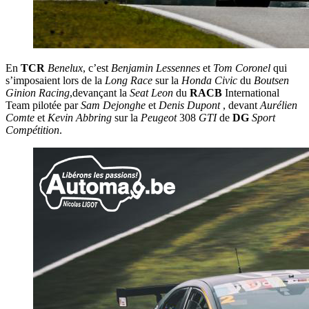
En
TCR
Benelux
, c’est
Benjamin
Lessennes
et
Tom
Coronel
qui
s’imposaient lors de la
Long
Race
sur la
Honda
Civic
du
Boutsen
Ginion
Racing
,devançant la
Seat
Leon
du
RACB
International
Team pilotée par
Sam
Dejonghe
et
Denis
Dupont
, devant
Aurélien
Comte
et
Kevin
Abbring
sur la
Peugeot
308
GTI
de
DG
Sport
Compétition
.