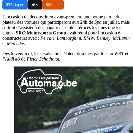
Partager
X
Email
L’occasion de découvrir en avant-première une bonne partie du
plateau des voitures qui participeront aux
24h
de
Spa
en juillet, mais
surtout d’assister à des bagarres les plus féroces les unes que les
autres,
SRO
Motorsports
Group
avait réuni pour l’occasion 6
constructeurs avec ;
Ferrari
,
Lamborghini
,
BMW
,
Bentley
,
McLaren
et
Mercedes
.
Dès le vendredi, les essais libres étaient dominés par le clan
WRT
et
l’Audi
#3 de
Pieter
Schothorst
.