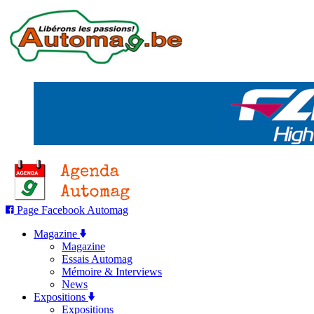
Page Facebook Automag
Magazine
Magazine
Essais Automag
Mémoire & Interviews
News
Expositions
Expositions