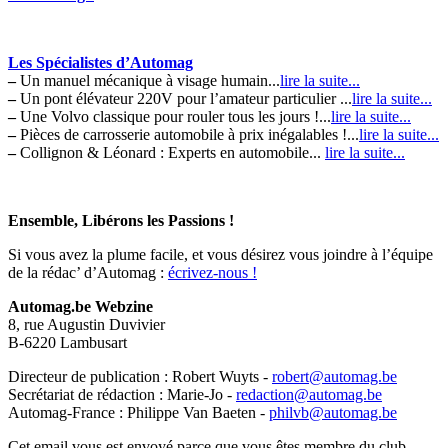
Les Spécialistes d’Automag
–
Un manuel mécanique à visage humain...
lire la suite...
–
Un pont élévateur 220V pour l’amateur particulier ...
lire la suite...
–
Une Volvo classique pour rouler tous les jours !...
lire la suite...
–
Pièces de carrosserie automobile à prix inégalables !...
lire la suite...
–
Collignon & Léonard : Experts en automobile...
lire la suite...
Ensemble, Libérons les Passions !
Si vous avez la plume facile, et vous désirez vous joindre à l’équipe
de la rédac’ d’Automag :
écrivez-nous !
Automag.be Webzine
8, rue Augustin Duvivier
B-6220 Lambusart
Directeur de publication : Robert Wuyts -
robert@automag.be
Secrétariat de rédaction : Marie-Jo -
redaction@automag.be
Automag-France : Philippe Van Baeten -
philvb@automag.be
Cet email vous est envoyé parce que vous êtes membre du club