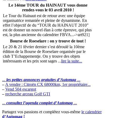
Le 14ème TOUR du HAINAUT vous donne
rendez-vous le 03 avril 2010 !
Le Tour du Hainaut est de retour avec une équipe
organisatrice remaniée et pleine de dynamisme. En
effet l’objectif de du “TOUR du HAINAUT 2010”
est de donner un nouvel élan à cette épreuve, qui plus
est, la plus ancienne du calendrier FBVA...->art921]
Bourse de Roeselare : on y trouve de tout !
Le 20 & 21 février dernier s’est déroulé la 10ème
édition de la Bourse de Roeselare organisée par le
club T’Echappementje. On y trouve des objets
intéressants et les prix sont sages ...
lire la suite...
...
les petites annonces gratuites d’Automag
...
–
A vendre : Citroën CX 68000km, 1er propriétaire...
–
Vend 504 escargot
–
recherche arceau Golf GTI
...
consultez l’agenda complet d’Automag
...
Partagez vos passions et complétez vous-même
le calendrier
d’Automag !