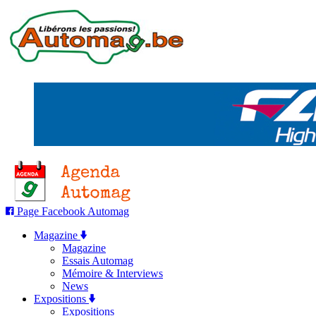
Page Facebook Automag
Magazine
Magazine
Essais Automag
Mémoire & Interviews
News
Expositions
Expositions