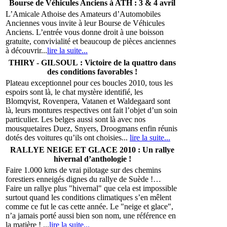
Bourse de Véhicules Anciens à ATH : 3 & 4 avril
L’Amicale Athoise des Amateurs d’Automobiles
Anciennes vous invite à leur Bourse de Véhicules
Anciens. L’entrée vous donne droit à une boisson
gratuite, convivialité et beaucoup de pièces anciennes
à découvrir...
lire la suite...
THIRY - GILSOUL : Victoire de la quattro dans
des conditions favorables !
Plateau exceptionnel pour ces boucles 2010, tous les
espoirs sont là, le chat mystère identifié, les
Blomqvist, Rovenpera, Vatanen et Waldegaard sont
là, leurs montures respectives ont fait l’objet d’un soin
particulier. Les belges aussi sont là avec nos
mousquetaires Duez, Snyers, Droogmans enfin réunis
dotés des voitures qu’ils ont choisies...
lire la suite...
RALLYE NEIGE ET GLACE 2010 : Un rallye
hivernal d’anthologie !
Faire 1.000 kms de vrai pilotage sur des chemins
forestiers enneigés dignes du rallye de Suède !…
Faire un rallye plus "hivernal" que cela est impossible
surtout quand les conditions climatiques s’en mêlent
comme ce fut le cas cette année. Le "neige et glace",
n’a jamais porté aussi bien son nom, une référence en
la matière ! ...
lire la suite...