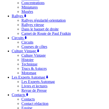
Concentrations
Miniatures
Musées
Rallyes
Rallyes régularité-orientation
Rallyes vitesse
Dans le baquet de droite
Carnet de Route de Paul Fraikin
Circuits
Circuits
Courses de côtes
Culture Vintage
Culture Vintage
Histoire
Technique
Trucs & Astuces
Motomag
Les Experts Automag
Les Experts Automag
Livres et lectures
Revue de Presse
Contacts
Contacts
Contact rédaction
Equipe