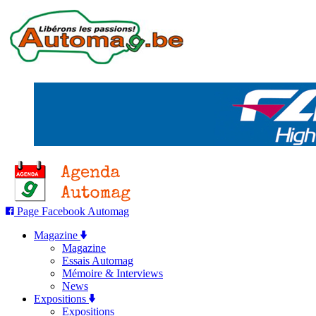
Page Facebook Automag
Magazine
Magazine
Essais Automag
Mémoire & Interviews
News
Expositions
Expositions