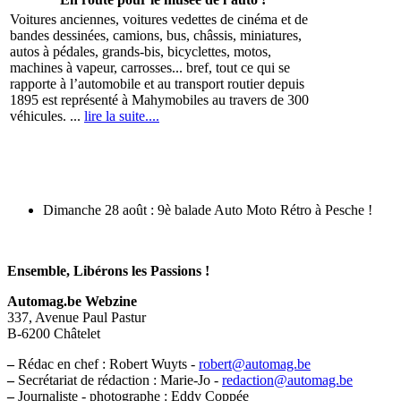
Voitures anciennes, voitures vedettes de cinéma et de
bandes dessinées, camions, bus, châssis, miniatures,
autos à pédales, grands-bis, bicyclettes, motos,
machines à vapeur, carrosses... bref, tout ce qui se
rapporte à l’automobile et au transport routier depuis
1895 est représenté à Mahymobiles au travers de 300
véhicules. ...
lire la suite....
Dimanche 28 août : 9è balade Auto Moto Rétro à Pesche !
Ensemble, Libérons les Passions !
Automag.be Webzine
337, Avenue Paul Pastur
B-6200 Châtelet
–
Rédac en chef : Robert Wuyts -
robert@automag.be
–
Secrétariat de rédaction : Marie-Jo -
redaction@automag.be
–
Journaliste - photographe : Eddy Coppée