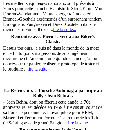
Les meilleurs équipages nationaux sont présents à
Ypres pour cette manche Fia historic Stouf-Erard, Van
Doorne-Vandamme , Vanwijsbergen- Cnockaert,
Bruneel-Goethals agrémentés d’un surprenant tandem
Droogmans-Vangrieken et Duez- Castelein dans le
même team Fun still exist...
lire la suite...
Rencontre avec Piero Laverda aux Biker’s
Classic.
Depuis toujours, je suis né dans le monde de la moto
et ce fut toujours ma passion. Je suis ingénieur–
mécanique et j’ai connu une grande chance : j’ai pu
concevoir sur papier, réaliser le prototype, le tester et
le produire ...
lire la suite...
La Rétro Cup, la Porsche Automag a participé au
Rallye Jean Behra...
« Jean Behra, dont on fêterait cette année le 70e
anniversaire, est décédé en 1959 à l’Avus au volant de
sa Porsche personnelle. Il avait piloté pour BRM,
Maserati et Ferrari en Formule 1 et remporté les 12h
de Sebring avec le grand Fangio ...
lire la suite....
En route pour le musée de l’auto !