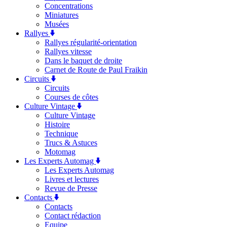
Concentrations
Miniatures
Musées
Rallyes
Rallyes régularité-orientation
Rallyes vitesse
Dans le baquet de droite
Carnet de Route de Paul Fraikin
Circuits
Circuits
Courses de côtes
Culture Vintage
Culture Vintage
Histoire
Technique
Trucs & Astuces
Motomag
Les Experts Automag
Les Experts Automag
Livres et lectures
Revue de Presse
Contacts
Contacts
Contact rédaction
Equipe