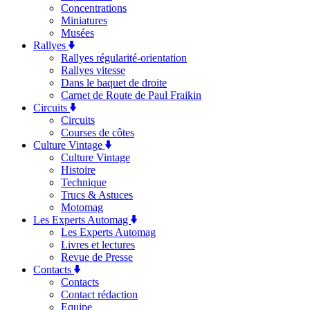
Concentrations
Miniatures
Musées
Rallyes
Rallyes régularité-orientation
Rallyes vitesse
Dans le baquet de droite
Carnet de Route de Paul Fraikin
Circuits
Circuits
Courses de côtes
Culture Vintage
Culture Vintage
Histoire
Technique
Trucs & Astuces
Motomag
Les Experts Automag
Les Experts Automag
Livres et lectures
Revue de Presse
Contacts
Contacts
Contact rédaction
Equipe