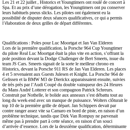
Les 21 et 22 juillet , Historics et Youngtimers ont roulé de concert à
Spa. Et au prix d’une dérogation, les Youngtimers ont pu conserver
leurs habituels pneus slicks. Les pilotes ont également eu la
possibilité de disputer deux séances qualificatives, ce qui a permis
l’élaboration de deux grilles de départ différentes.
Qualifications : Poles pour Luc Moortgat et Jan Van Elderen
Lors de la première qualification, la Porsche 964 Cup Youngtimer
du pilote Real Luc Moortgat était la plus vite en action, s’offrant la
pole position devant la Dodge Challenger de Bert Smeets, issue du
team JS Cars. Smeets signait de la sorte le meilleur chrono en
Historics, devant la Porsche 911 RS de Jan Van Elderen. Les places
4 et 5 revenaient aux Guests Julesen et Knight. La Porsche 964 de
Gelissen et la BMW M3 de Dierickx apparaissaient ensuite, suivies
de très près par l’Audi Coupé du double vainqueur des 24 Heures
du Mans André Lotterer et son compagnon Patrick Schreurs.
Construit par Nothelle, le bolide aux anneaux s’est débattu tout au
long du week-end avec un manque de puissance. Wolters clôturait le
top 10 de la première grille de départ. Jan Schippers devait par
contre ranger assez vite sa Camaro en bord de piste, en raison d’un
problème technique, tandis que Dirk Van Rompuy ne parvenait
même pas à prendre part à cette séance, en raison d’un souci
d’arrivée d’essence. Lors de la deuxième qualification, déterminante