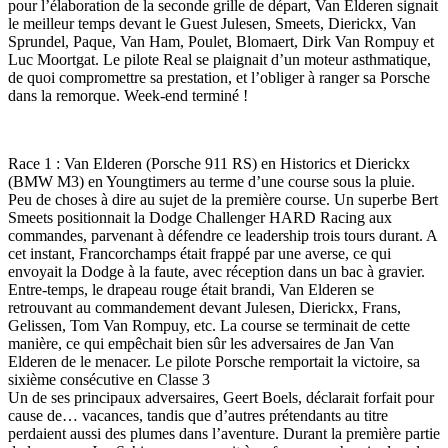
pour l’élaboration de la seconde grille de départ, Van Elderen signait
le meilleur temps devant le Guest Julesen, Smeets, Dierickx, Van
Sprundel, Paque, Van Ham, Poulet, Blomaert, Dirk Van Rompuy et
Luc Moortgat. Le pilote Real se plaignait d’un moteur asthmatique,
de quoi compromettre sa prestation, et l’obliger à ranger sa Porsche
dans la remorque. Week-end terminé !
Race 1 : Van Elderen (Porsche 911 RS) en Historics et Dierickx
(BMW M3) en Youngtimers au terme d’une course sous la pluie.
Peu de choses à dire au sujet de la première course. Un superbe Bert
Smeets positionnait la Dodge Challenger HARD Racing aux
commandes, parvenant à défendre ce leadership trois tours durant. A
cet instant, Francorchamps était frappé par une averse, ce qui
envoyait la Dodge à la faute, avec réception dans un bac à gravier.
Entre-temps, le drapeau rouge était brandi, Van Elderen se
retrouvant au commandement devant Julesen, Dierickx, Frans,
Gelissen, Tom Van Rompuy, etc. La course se terminait de cette
manière, ce qui empêchait bien sûr les adversaires de Jan Van
Elderen de le menacer. Le pilote Porsche remportait la victoire, sa
sixième consécutive en Classe 3
Un de ses principaux adversaires, Geert Boels, déclarait forfait pour
cause de… vacances, tandis que d’autres prétendants au titre
perdaient aussi des plumes dans l’aventure. Durant la première partie