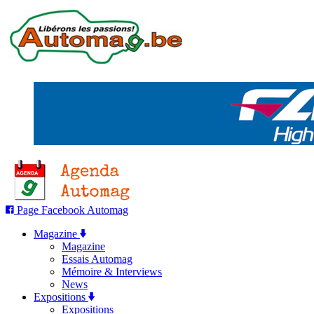
Page Facebook Automag
Magazine
Magazine
Essais Automag
Mémoire & Interviews
News
Expositions
Expositions