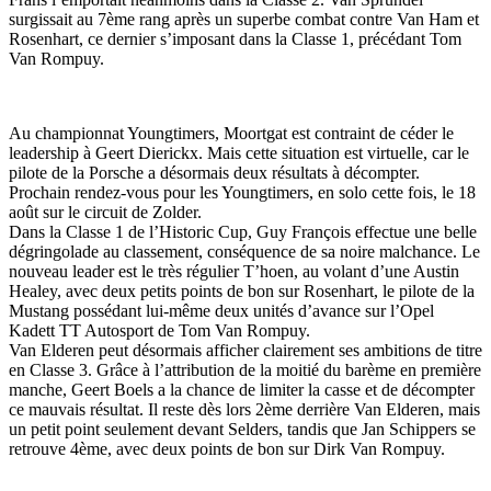
surgissait au 7ème rang après un superbe combat contre Van Ham et
Rosenhart, ce dernier s’imposant dans la Classe 1, précédant Tom
Van Rompuy.
Au championnat Youngtimers, Moortgat est contraint de céder le
leadership à Geert Dierickx. Mais cette situation est virtuelle, car le
pilote de la Porsche a désormais deux résultats à décompter.
Prochain rendez-vous pour les Youngtimers, en solo cette fois, le 18
août sur le circuit de Zolder.
Dans la Classe 1 de l’Historic Cup, Guy François effectue une belle
dégringolade au classement, conséquence de sa noire malchance. Le
nouveau leader est le très régulier T’hoen, au volant d’une Austin
Healey, avec deux petits points de bon sur Rosenhart, le pilote de la
Mustang possédant lui-même deux unités d’avance sur l’Opel
Kadett TT Autosport de Tom Van Rompuy.
Van Elderen peut désormais afficher clairement ses ambitions de titre
en Classe 3. Grâce à l’attribution de la moitié du barème en première
manche, Geert Boels a la chance de limiter la casse et de décompter
ce mauvais résultat. Il reste dès lors 2ème derrière Van Elderen, mais
un petit point seulement devant Selders, tandis que Jan Schippers se
retrouve 4ème, avec deux points de bon sur Dirk Van Rompuy.