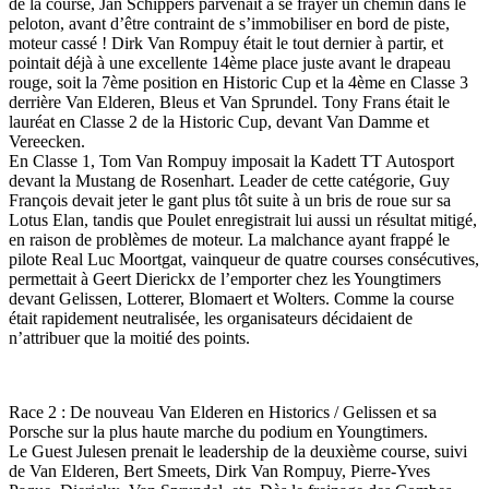
de la course, Jan Schippers parvenait à se frayer un chemin dans le
peloton, avant d’être contraint de s’immobiliser en bord de piste,
moteur cassé ! Dirk Van Rompuy était le tout dernier à partir, et
pointait déjà à une excellente 14ème place juste avant le drapeau
rouge, soit la 7ème position en Historic Cup et la 4ème en Classe 3
derrière Van Elderen, Bleus et Van Sprundel. Tony Frans était le
lauréat en Classe 2 de la Historic Cup, devant Van Damme et
Vereecken.
En Classe 1, Tom Van Rompuy imposait la Kadett TT Autosport
devant la Mustang de Rosenhart. Leader de cette catégorie, Guy
François devait jeter le gant plus tôt suite à un bris de roue sur sa
Lotus Elan, tandis que Poulet enregistrait lui aussi un résultat mitigé,
en raison de problèmes de moteur. La malchance ayant frappé le
pilote Real Luc Moortgat, vainqueur de quatre courses consécutives,
permettait à Geert Dierickx de l’emporter chez les Youngtimers
devant Gelissen, Lotterer, Blomaert et Wolters. Comme la course
était rapidement neutralisée, les organisateurs décidaient de
n’attribuer que la moitié des points.
Race 2 : De nouveau Van Elderen en Historics / Gelissen et sa
Porsche sur la plus haute marche du podium en Youngtimers.
Le Guest Julesen prenait le leadership de la deuxième course, suivi
de Van Elderen, Bert Smeets, Dirk Van Rompuy, Pierre-Yves