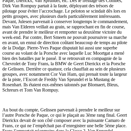
Paque, Dierickx, Van Sprundel, etc. Dès le freinage des Combes,
Dirk Van Rompuy partait à la faute, déployant des trésors de
pilotage pour éviter l’accrochage. Le peloton se scindait dès lors en
petits groupes, avec plusieurs duels particulièrement intéressants.
Devant, Julesen parvenait à conserver longtemps le commandement,
mais Van Elderen veillait au grain, se rapprochant en fin de course,
avant de prendre le meilleur et remporter sa deuxième victoire du
week-end. Par contre, Bert Smeets ne pouvait poursuivre sa marche
en avant, un ennui de direction coûtant beaucoup de temps au pilote
de la Dodge. Pierre-Yves Paque disputait lui aussi une superbe
course au volant de la Porsche avec laquelle Luc Moortgat a mené
bien des batailles par le passé. Il se retrouvait en compagnie de la
Chevrolet de Tony Frans, la BMW de Geert Dierickx et la Porsche
de Gelissen. Derrière ce quatuor, cela chauffait au sein de plusieurs
groupes, avec notamment Cor Van Ham, qui prenait toute la largeur
de la piste, l’Escort de Freddy Van Sprundel et la Mustang de
Rosenhart. Ils étaient eux-mêmes talonnés par Blomaert, Bleus,
Schreurs et Tom Van Rompuy.
Au bout du compte, Gelissen parvenait à prendre le meilleur sur
l’autre Porsche de Paque, ce qui le plaçait au 3ème rang final. Geert
Dierickx devait de son côté composer avec la puissante Camaro de
Frans, ce qui ne l’empêchait pas d’enregistrer une belle 5ème place.
Frans l’emportait néanmoins dans la Classe 2. Van Sprundel