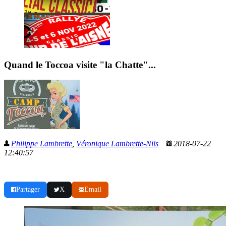
Quand le Toccoa visite "la Chatte"...
Philippe Lambrette
,
Véronique Lambrette-Nils
2018-07-22
12:40:57
Partager
X
Email