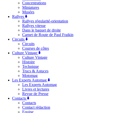
Concentrations
Miniatures
Musées
Rallyes
Rallyes régularité-orientation
Rallyes vitesse
Dans le baquet de droite
Carnet de Route de Paul Fraikin
Circuits
Circuits
Courses de côtes
Culture Vintage
Culture Vintage
Histoire
Technique
Trucs & Astuces
Motomag
Les Experts Automag
Les Experts Automag
Livres et lectures
Revue de Presse
Contacts
Contacts
Contact rédaction
Equipe