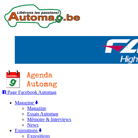
Page Facebook Automag
Magazine
Magazine
Essais Automag
Mémoire & Interviews
News
Expositions
Expositions