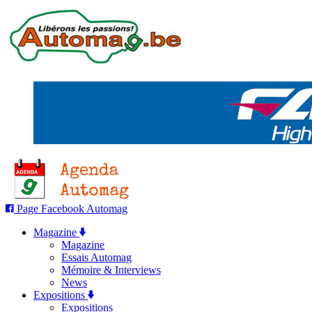
Page Facebook Automag
Magazine
Magazine
Essais Automag
Mémoire & Interviews
News
Expositions
Expositions