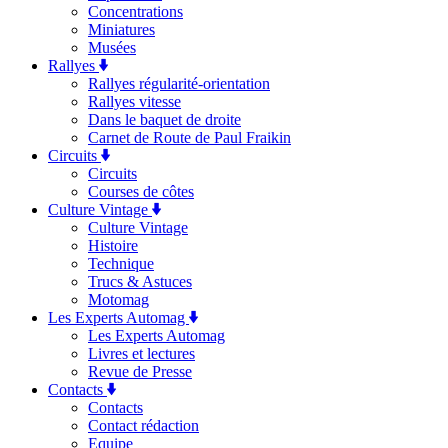
Concentrations
Miniatures
Musées
Rallyes
Rallyes régularité-orientation
Rallyes vitesse
Dans le baquet de droite
Carnet de Route de Paul Fraikin
Circuits
Circuits
Courses de côtes
Culture Vintage
Culture Vintage
Histoire
Technique
Trucs & Astuces
Motomag
Les Experts Automag
Les Experts Automag
Livres et lectures
Revue de Presse
Contacts
Contacts
Contact rédaction
Equipe