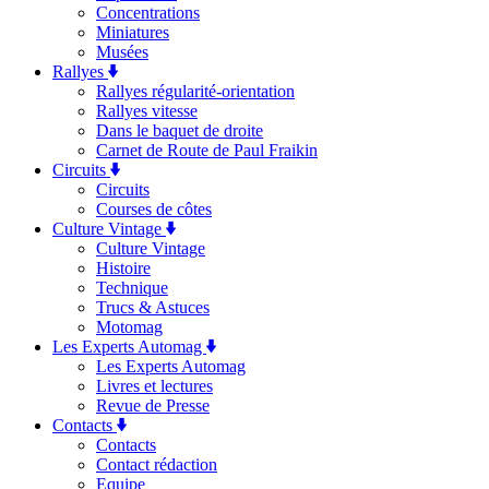
Concentrations
Miniatures
Musées
Rallyes
Rallyes régularité-orientation
Rallyes vitesse
Dans le baquet de droite
Carnet de Route de Paul Fraikin
Circuits
Circuits
Courses de côtes
Culture Vintage
Culture Vintage
Histoire
Technique
Trucs & Astuces
Motomag
Les Experts Automag
Les Experts Automag
Livres et lectures
Revue de Presse
Contacts
Contacts
Contact rédaction
Equipe