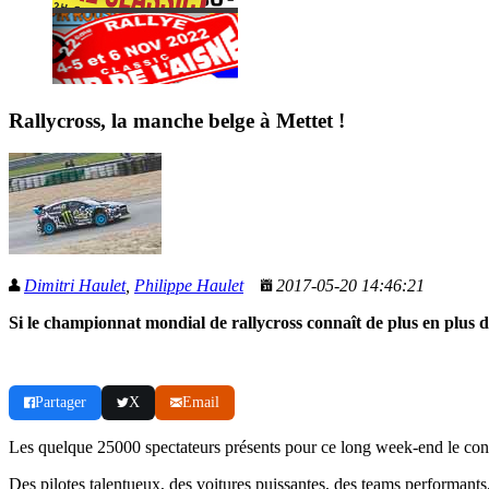
Rallycross, la manche belge à Mettet !
Dimitri Haulet
,
Philippe Haulet
2017-05-20 14:46:21
Si le championnat mondial de rallycross connaît de plus en plus de
Partager
X
Email
Les quelque 25000 spectateurs présents pour ce long week-end le con
Des pilotes talentueux, des voitures puissantes, des teams performants