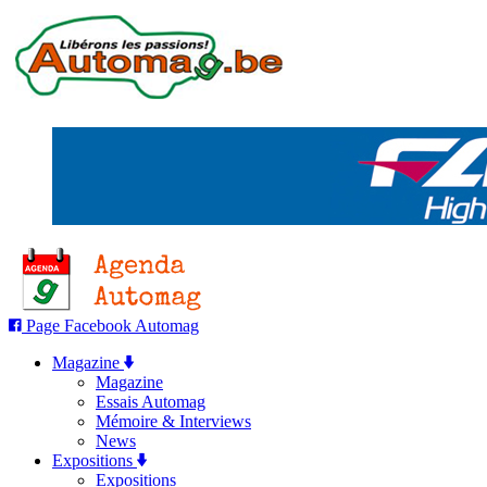
Page Facebook Automag
Magazine
Magazine
Essais Automag
Mémoire & Interviews
News
Expositions
Expositions