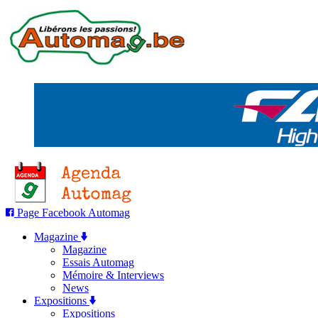
Page Facebook Automag
Magazine
Magazine
Essais Automag
Mémoire & Interviews
News
Expositions
Expositions