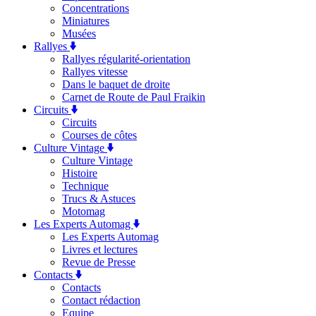
Concentrations
Miniatures
Musées
Rallyes
Rallyes régularité-orientation
Rallyes vitesse
Dans le baquet de droite
Carnet de Route de Paul Fraikin
Circuits
Circuits
Courses de côtes
Culture Vintage
Culture Vintage
Histoire
Technique
Trucs & Astuces
Motomag
Les Experts Automag
Les Experts Automag
Livres et lectures
Revue de Presse
Contacts
Contacts
Contact rédaction
Equipe