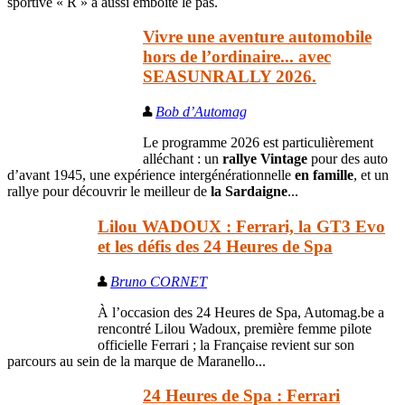
sportive « R » a aussi emboité le pas.
Vivre une aventure automobile
hors de l’ordinaire... avec
SEASUNRALLY 2026.
Bob d’Automag
Le programme 2026 est particulièrement
alléchant : un
rallye Vintage
pour des auto
d’avant 1945, une expérience intergénérationnelle
en famille
, et un
rallye pour découvrir le meilleur de
la Sardaigne
...
Lilou WADOUX : Ferrari, la GT3 Evo
et les défis des 24 Heures de Spa
Bruno CORNET
À l’occasion des 24 Heures de Spa, Automag.be a
rencontré Lilou Wadoux, première femme pilote
officielle Ferrari ; la Française revient sur son
parcours au sein de la marque de Maranello...
24 Heures de Spa : Ferrari