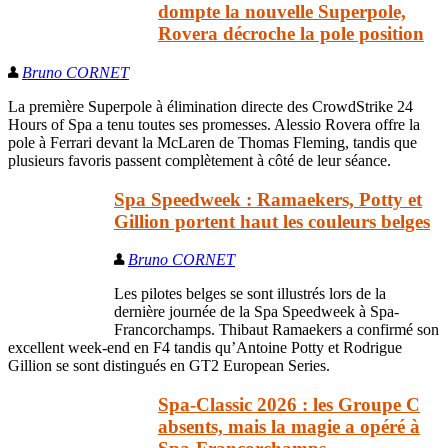
dompte la nouvelle Superpole,
Rovera décroche la pole position
Bruno CORNET
La première Superpole à élimination directe des CrowdStrike 24
Hours of Spa a tenu toutes ses promesses. Alessio Rovera offre la
pole à Ferrari devant la McLaren de Thomas Fleming, tandis que
plusieurs favoris passent complètement à côté de leur séance.
Spa Speedweek : Ramaekers, Potty et
Gillion portent haut les couleurs belges
Bruno CORNET
Les pilotes belges se sont illustrés lors de la
dernière journée de la Spa Speedweek à Spa-
Francorchamps. Thibaut Ramaekers a confirmé son
excellent week-end en F4 tandis qu’Antoine Potty et Rodrigue
Gillion se sont distingués en GT2 European Series.
Spa-Classic 2026 : les Groupe C
absents, mais la magie a opéré à