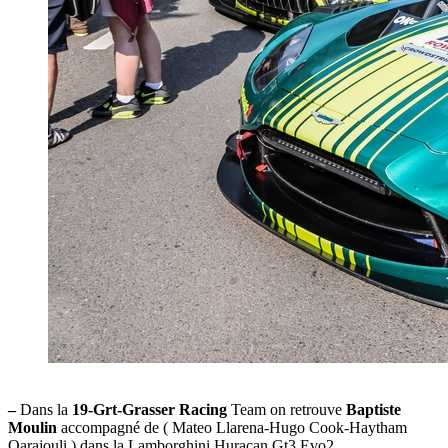
–
Dans la
19-Grt-Grasser Racing
Team on retrouve
Baptiste
Moulin
accompagné de ( Mateo Llarena-Hugo Cook-Haytham
Qarajouli ) dans la Lamborghini Huracan Gt3 Evo2