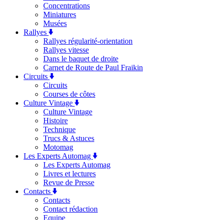
Concentrations
Miniatures
Musées
Rallyes
Rallyes régularité-orientation
Rallyes vitesse
Dans le baquet de droite
Carnet de Route de Paul Fraikin
Circuits
Circuits
Courses de côtes
Culture Vintage
Culture Vintage
Histoire
Technique
Trucs & Astuces
Motomag
Les Experts Automag
Les Experts Automag
Livres et lectures
Revue de Presse
Contacts
Contacts
Contact rédaction
Equipe