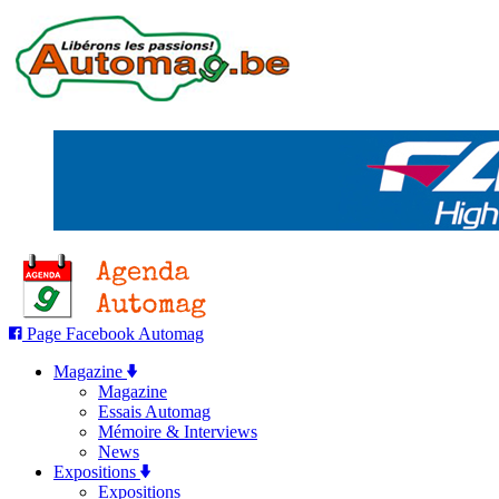
Page Facebook Automag
Magazine
Magazine
Essais Automag
Mémoire & Interviews
News
Expositions
Expositions