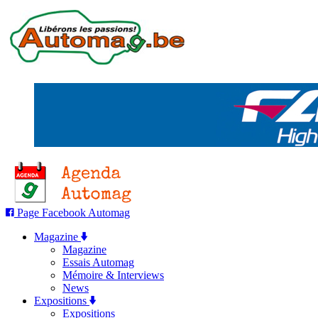
Page Facebook Automag
Magazine
Magazine
Essais Automag
Mémoire & Interviews
News
Expositions
Expositions