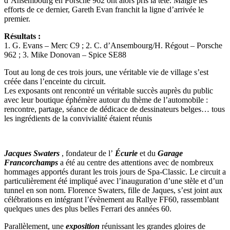
d’Ansembourg en Porsche 962 ont alors pris la tête. Malgré les
efforts de ce dernier, Gareth Evan franchit la ligne d’arrivée le
premier.
Résultats :
1. G. Evans – Merc C9 ; 2. C. d’Ansembourg/H. Régout – Porsche
962 ; 3. Mike Donovan – Spice SE88
Tout au long de ces trois jours, une véritable vie de village s’est
créée dans l’enceinte du circuit.
Les exposants ont rencontré un véritable succès auprès du public
avec leur boutique éphémère autour du thème de l’automobile :
rencontre, partage, séance de dédicace de dessinateurs belges… tous
les ingrédients de la convivialité étaient réunis
Jacques Swaters
, fondateur de l’
Écurie
et du
Garage
Francorchamps
a été au centre des attentions avec de nombreux
hommages apportés durant les trois jours de Spa-Classic. Le circuit a
particulièrement été impliqué avec l’inauguration d’une stèle et d’un
tunnel en son nom. Florence Swaters, fille de Jaques, s’est joint aux
célébrations en intégrant l’évènement au Rallye FF60, rassemblant
quelques unes des plus belles Ferrari des années 60.
Parallèlement, une
exposition
réunissant les grandes gloires de