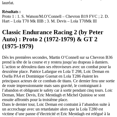
lauréat.
Résultats :
Proto 1 : 1. S. Watson/M.O’Connell – Chevron B19 FVC ; 2. D.
Hart – Lola T70 Mk IIIB ; 3. M. Devis – Lola T70Mk III
Classic Endurance Racing 2 (by Peter
Auto) : Proto 2 (1972-1979) & GT 2
(1975-1979)
Dès les premières secondes, Martin O’Connell sur sa Chevron B36
prend la tête de la course et y restera jusqu’au drapeau à damiers.
L’action se déroulera dans ses rétroviseurs avec un combat pour la
deuxième place. Patrice Lafargue en Lola T 298, Loïc Deman en
Osella PA4 et Dominique Guenat en Lola T286 étaient les
principaux acteurs de ce combats de titans. Ce dernier fera une sortie
de route impressionnante mais sans gravité, le contraignant à
l’abandon et obligeant le safety car à sortir pendant cinq tours. Loic
Deman, Marc Devis, Eric Mestdagh et Michel Quiniou se sont
ensuite affrontés pour la troisième place.
Dans le dernier tour, Loic Deman est contraint à l’abandon suite à
un accrochage avec un retardataire alors que la Lola T280 est
victime d’une panne d’électricité et Eric Mestdagh est relégué à la