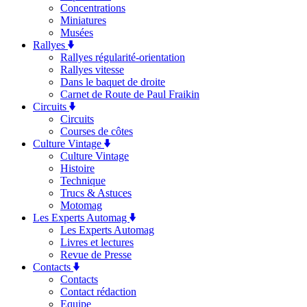
Concentrations
Miniatures
Musées
Rallyes
Rallyes régularité-orientation
Rallyes vitesse
Dans le baquet de droite
Carnet de Route de Paul Fraikin
Circuits
Circuits
Courses de côtes
Culture Vintage
Culture Vintage
Histoire
Technique
Trucs & Astuces
Motomag
Les Experts Automag
Les Experts Automag
Livres et lectures
Revue de Presse
Contacts
Contacts
Contact rédaction
Equipe