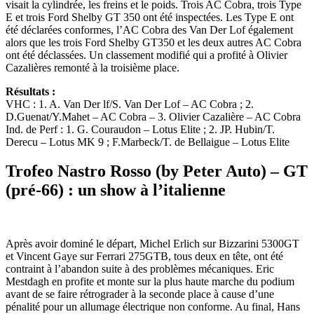
visait la cylindrée, les freins et le poids. Trois AC Cobra, trois Type
E et trois Ford Shelby GT 350 ont été inspectées. Les Type E ont
été déclarées conformes, l’AC Cobra des Van Der Lof également
alors que les trois Ford Shelby GT350 et les deux autres AC Cobra
ont été déclassées. Un classement modifié qui a profité à Olivier
Cazalières remonté à la troisième place.
Résultats :
VHC : 1. A. Van Der lf/S. Van Der Lof – AC Cobra ; 2.
D.Guenat/Y.Mahet – AC Cobra – 3. Olivier Cazalière – AC Cobra
Ind. de Perf : 1. G. Couraudon – Lotus Elite ; 2. JP. Hubin/T.
Derecu – Lotus MK 9 ; F.Marbeck/T. de Bellaigue – Lotus Elite
Trofeo Nastro Rosso (by Peter Auto) – GT
(pré-66) : un show à l’italienne
Après avoir dominé le départ, Michel Erlich sur Bizzarini 5300GT
et Vincent Gaye sur Ferrari 275GTB, tous deux en tête, ont été
contraint à l’abandon suite à des problèmes mécaniques. Eric
Mestdagh en profite et monte sur la plus haute marche du podium
avant de se faire rétrograder à la seconde place à cause d’une
pénalité pour un allumage électrique non conforme. Au final, Hans