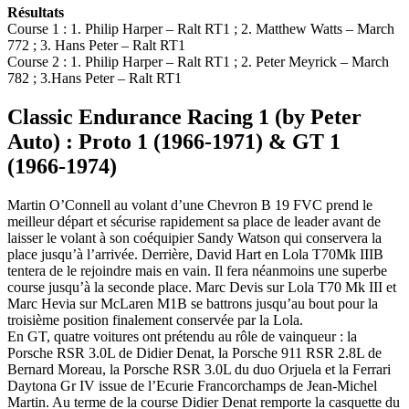
Résultats
Course 1 : 1. Philip Harper – Ralt RT1 ; 2. Matthew Watts – March
772 ; 3. Hans Peter – Ralt RT1
Course 2 : 1. Philip Harper – Ralt RT1 ; 2. Peter Meyrick – March
782 ; 3.Hans Peter – Ralt RT1
Classic Endurance Racing 1 (by Peter
Auto) : Proto 1 (1966-1971) & GT 1
(1966-1974)
Martin O’Connell au volant d’une Chevron B 19 FVC prend le
meilleur départ et sécurise rapidement sa place de leader avant de
laisser le volant à son coéquipier Sandy Watson qui conservera la
place jusqu’à l’arrivée. Derrière, David Hart en Lola T70Mk IIIB
tentera de le rejoindre mais en vain. Il fera néanmoins une superbe
course jusqu’à la seconde place. Marc Devis sur Lola T70 Mk III et
Marc Hevia sur McLaren M1B se battrons jusqu’au bout pour la
troisième position finalement conservée par la Lola.
En GT, quatre voitures ont prétendu au rôle de vainqueur : la
Porsche RSR 3.0L de Didier Denat, la Porsche 911 RSR 2.8L de
Bernard Moreau, la Porsche RSR 3.0L du duo Orjuela et la Ferrari
Daytona Gr IV issue de l’Ecurie Francorchamps de Jean-Michel
Martin. Au terme de la course Didier Denat remporte la casquette du