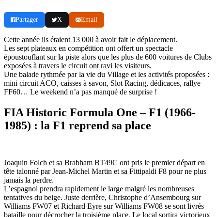
Partager
X
Email
Cette année ils étaient 13 000 à avoir fait le déplacement.
Les sept plateaux en compétition ont offert un spectacle
époustouflant sur la piste alors que les plus de 600 voitures de Clubs
exposées à travers le circuit ont ravi les visiteurs.
Une balade rythmée par la vie du Village et les activités proposées :
mini circuit ACO, caisses à savon, Slot Racing, dédicaces, rallye
FF60… Le weekend n’a pas manqué de surprise !
FIA Historic Formula One – F1 (1966-
1985) : la F1 reprend sa place
Joaquin Folch et sa Brabham BT49C ont pris le premier départ en
tête talonné par Jean-Michel Martin et sa Fittipaldi F8 pour ne plus
jamais la perdre.
L’espagnol prendra rapidement le large malgré les nombreuses
tentatives du belge. Juste derrière, Christophe d’Ansembourg sur
Williams FW07 et Richard Eyre sur Williams FW08 se sont livrés
bataille pour décrocher la troisième place. Le local sortira victorieux