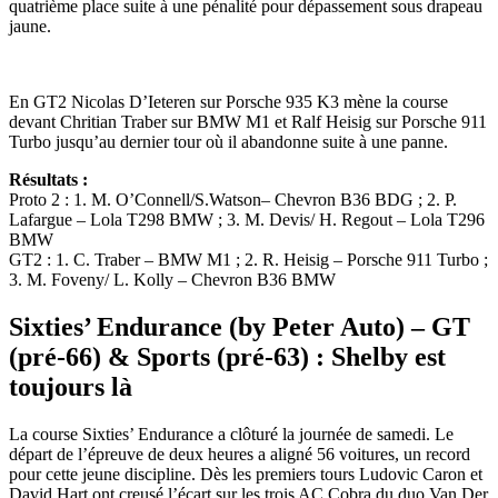
quatrième place suite à une pénalité pour dépassement sous drapeau
jaune.
En GT2 Nicolas D’Ieteren sur Porsche 935 K3 mène la course
devant Chritian Traber sur BMW M1 et Ralf Heisig sur Porsche 911
Turbo jusqu’au dernier tour où il abandonne suite à une panne.
Résultats :
Proto 2 : 1. M. O’Connell/S.Watson– Chevron B36 BDG ; 2. P.
Lafargue – Lola T298 BMW ; 3. M. Devis/ H. Regout – Lola T296
BMW
GT2 : 1. C. Traber – BMW M1 ; 2. R. Heisig – Porsche 911 Turbo ;
3. M. Foveny/ L. Kolly – Chevron B36 BMW
Sixties’ Endurance (by Peter Auto) – GT
(pré-66) & Sports (pré-63) : Shelby est
toujours là
La course Sixties’ Endurance a clôturé la journée de samedi. Le
départ de l’épreuve de deux heures a aligné 56 voitures, un record
pour cette jeune discipline. Dès les premiers tours Ludovic Caron et
David Hart ont creusé l’écart sur les trois AC Cobra du duo Van Der