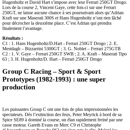
Hugenholtz et David Hart s’impose avec leur Ferrari 250GT Drogo.
Lors de la course 2, Vincent Gaye, cette fois‐ci sur une Ferrari
250GT, ne laisse aucune chance à ses poursuivant alors qu’Adrian
Kraft sur une Maserati 300S et Hans Hugenholtz n’ont rien lâché
pour décrocher la deuxième place. C’est Adrian qui prendra
finalement l’avantage.
Résultats :
C1 : 1. Hans Hugenholtz/D.Hart - Ferrari 250GT Drogo ; 2. E.
Mestdagh – Bizzarrini 5300GT ; 3. G. Noblet – Ferrari 275GTB
C2 : 1. V. Gaye – Ferrari 250GT SWB ; 2. A. Kraft – Maserati Tipo
63 ; 3. H. Hugenholtz/D. Hart – Ferrari 250GT Drogo
Group C Racing – Sport & Sport
Prototypes (1982-1993) : une super
production
Les puissantes Group C ont une fois de plus impressionnées les
spectateurs. Dès l’extinction des feux, Peter Meyrick à bord de sa
Spice SE89 à dominé la course, un élan rapidement freiné par une
casse moteur. Gareth Evans en Merc C9 et Christophe