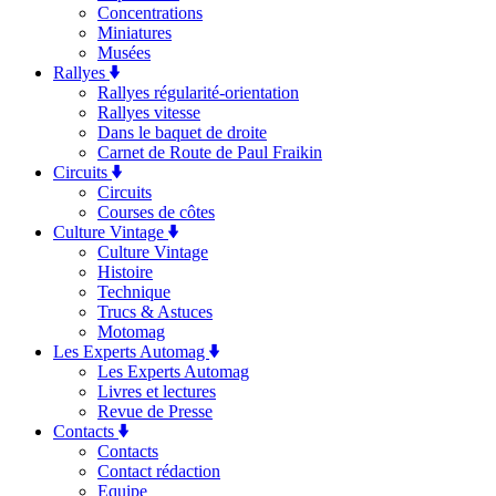
Concentrations
Miniatures
Musées
Rallyes
Rallyes régularité-orientation
Rallyes vitesse
Dans le baquet de droite
Carnet de Route de Paul Fraikin
Circuits
Circuits
Courses de côtes
Culture Vintage
Culture Vintage
Histoire
Technique
Trucs & Astuces
Motomag
Les Experts Automag
Les Experts Automag
Livres et lectures
Revue de Presse
Contacts
Contacts
Contact rédaction
Equipe