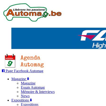
Page Facebook Automag
Magazine
Magazine
Essais Automag
Mémoire & Interviews
News
Expositions
Expositions