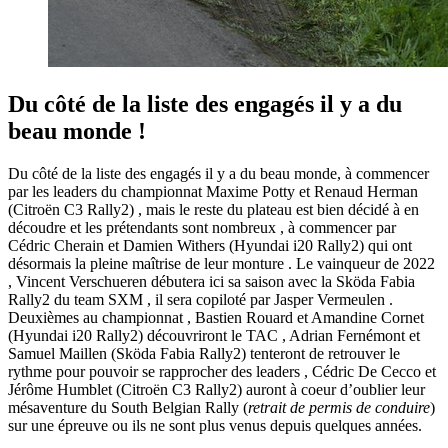
Du côté de la liste des engagés il y a du
beau monde !
Du côté de la liste des engagés il y a du beau monde, à commencer
par les leaders du championnat Maxime Potty et Renaud Herman
(Citroën C3 Rally2) , mais le reste du plateau est bien décidé à en
découdre et les prétendants sont nombreux , à commencer par
Cédric Cherain et Damien Withers (Hyundai i20 Rally2) qui ont
désormais la pleine maîtrise de leur monture . Le vainqueur de 2022
, Vincent Verschueren débutera ici sa saison avec la Sköda Fabia
Rally2 du team SXM , il sera copiloté par Jasper Vermeulen .
Deuxièmes au championnat , Bastien Rouard et Amandine Cornet
(Hyundai i20 Rally2) découvriront le TAC , Adrian Fernémont et
Samuel Maillen (Sköda Fabia Rally2) tenteront de retrouver le
rythme pour pouvoir se rapprocher des leaders , Cédric De Cecco et
Jérôme Humblet (Citroën C3 Rally2) auront à coeur d’oublier leur
mésaventure du South Belgian Rally (
retrait de permis de conduire
)
sur une épreuve ou ils ne sont plus venus depuis quelques années.