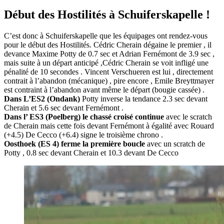
Début des Hostilités à Schuiferskapelle !
C’est donc à Schuiferskapelle que les équipages ont rendez-vous
pour le début des Hostilités. Cédric Cherain dégaine le premier , il
devance Maxime Potty de 0.7 sec et Adrian Fernémont de 3.9 sec ,
mais suite à un départ anticipé ,Cédric Cherain se voit infligé une
pénalité de 10 secondes . Vincent Verschueren est lui , directement
contrait à l’abandon (mécanique) , pire encore , Emile Breyttmayer
est contraint à l’abandon avant même le départ (bougie cassée) .
Dans L’ES2 (Ondank)
Potty inverse la tendance 2.3 sec devant
Cherain et 5.6 sec devant Fernémont .
Dans l’ ES3 (Poelberg)
le chassé croisé continue
avec le scratch
de Cherain mais cette fois devant Fernémont à égalité avec Rouard
(+4.5) De Cecco (+6.4) signe le troisième chrono .
Oosthoek (ES 4) ferme la première boucle
avec un scratch de
Potty , 0.8 sec devant Cherain et 10.3 devant De Cecco