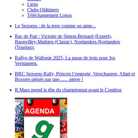
Liens
Clubs Oldtimers
Téléchargement Logos
Le Sezoens : de la terre comme on aime...
Rac de Pair : Victoire de Simon-Bernard (Expert),
Baonvilley-Mathieu (Classic), Noelanders-Noelanders
(Touring).
Rallye de Wallonie 2025, La passe de trois pour Jos
Verstappen.
BRC Sezoens Rally, Princen l’emporte, Verschueren, Allart et
Boxoen piégés par une....... pierre !
R.Maes prend la tête du championnat avant le Condroz