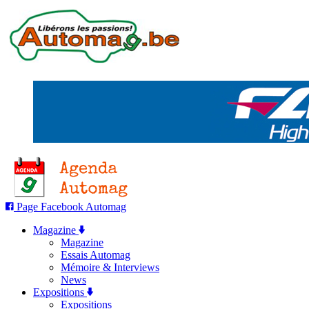
Page Facebook Automag
Magazine
Magazine
Essais Automag
Mémoire & Interviews
News
Expositions
Expositions