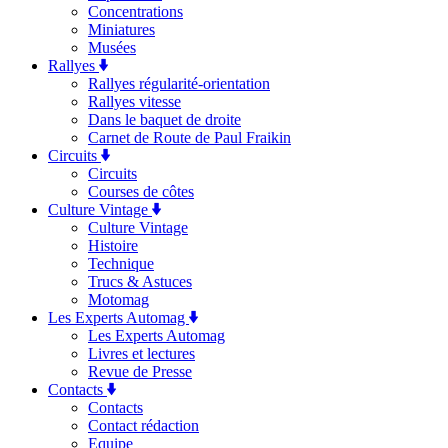
Concentrations
Miniatures
Musées
Rallyes
Rallyes régularité-orientation
Rallyes vitesse
Dans le baquet de droite
Carnet de Route de Paul Fraikin
Circuits
Circuits
Courses de côtes
Culture Vintage
Culture Vintage
Histoire
Technique
Trucs & Astuces
Motomag
Les Experts Automag
Les Experts Automag
Livres et lectures
Revue de Presse
Contacts
Contacts
Contact rédaction
Equipe