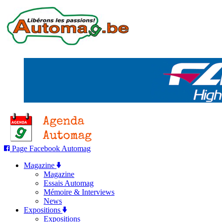
Page Facebook Automag
Magazine
Magazine
Essais Automag
Mémoire & Interviews
News
Expositions
Expositions