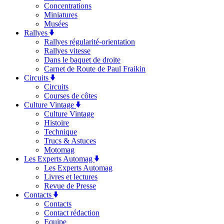
Concentrations
Miniatures
Musées
Rallyes
Rallyes régularité-orientation
Rallyes vitesse
Dans le baquet de droite
Carnet de Route de Paul Fraikin
Circuits
Circuits
Courses de côtes
Culture Vintage
Culture Vintage
Histoire
Technique
Trucs & Astuces
Motomag
Les Experts Automag
Les Experts Automag
Livres et lectures
Revue de Presse
Contacts
Contacts
Contact rédaction
Equipe