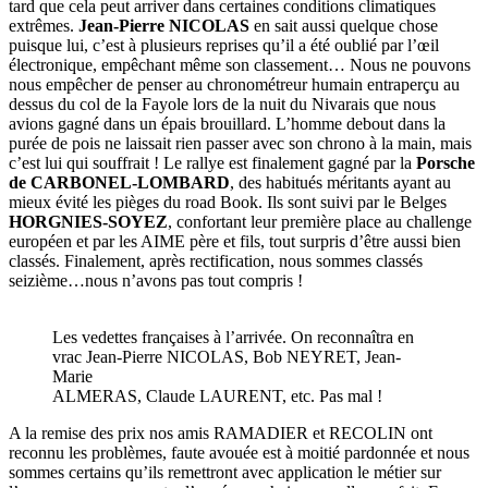
tard que cela peut arriver dans certaines conditions climatiques
extrêmes.
Jean-Pierre NICOLAS
en sait aussi quelque chose
puisque lui, c’est à plusieurs reprises qu’il a été oublié par l’œil
électronique, empêchant même son classement… Nous ne pouvons
nous empêcher de penser au chronométreur humain entraperçu au
dessus du col de la Fayole lors de la nuit du Nivarais que nous
avions gagné dans un épais brouillard. L’homme debout dans la
purée de pois ne laissait rien passer avec son chrono à la main, mais
c’est lui qui souffrait ! Le rallye est finalement gagné par la
Porsche
de CARBONEL-LOMBARD
, des habitués méritants ayant au
mieux évité les pièges du road Book. Ils sont suivi par le Belges
HORGNIES-SOYEZ
, confortant leur première place au challenge
européen et par les AIME père et fils, tout surpris d’être aussi bien
classés. Finalement, après rectification, nous sommes classés
seizième…nous n’avons pas tout compris !
Les vedettes françaises à l’arrivée. On reconnaîtra en
vrac Jean-Pierre NICOLAS, Bob NEYRET, Jean-
Marie
ALMERAS, Claude LAURENT, etc. Pas mal !
A la remise des prix nos amis RAMADIER et RECOLIN ont
reconnu les problèmes, faute avouée est à moitié pardonnée et nous
sommes certains qu’ils remettront avec application le métier sur