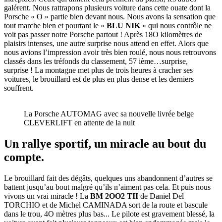
galérent. Nous rattrapons plusieurs voiture dans cette ouate dont la
Porsche « O » partie bien devant nous. Nous avons la sensation que
tout marche bien et pourtant le «
BLU NIK
» qui nous contrôle ne
voit pas passer notre Porsche partout ! Après 18O kilomètres de
plaisirs intenses, une autre surprise nous attend en effet. Alors que
nous avions l’impression avoir très bien roulé, nous nous retrouvons
classés dans les tréfonds du classement, 57 ième…surprise,
surprise ! La montagne met plus de trois heures à cracher ses
voitures, le brouillard est de plus en plus dense et les derniers
souffrent.
La Porsche AUTOMAG avec sa nouvelle livrée belge
CLEVERLIFT en attente de la nuit
Un rallye sportif, un miracle au bout du
compte.
Le brouillard fait des dégâts, quelques uns abandonnent d’autres se
battent jusqu’au bout malgré qu’ils n’aiment pas cela. Et puis nous
vivons un vrai miracle ! La
BM 2OO2 TII
de Daniel Del
TORCHIO et de Michel CAMINADA sort de la route et bascule
dans le trou, 4O mètres plus bas... Le pilote est gravement blessé, la