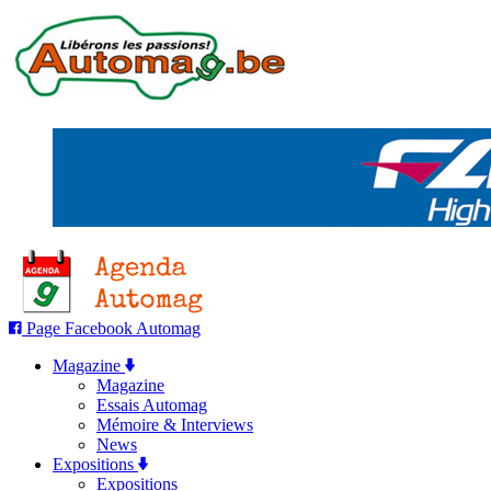
Page Facebook Automag
Magazine
Magazine
Essais Automag
Mémoire & Interviews
News
Expositions
Expositions