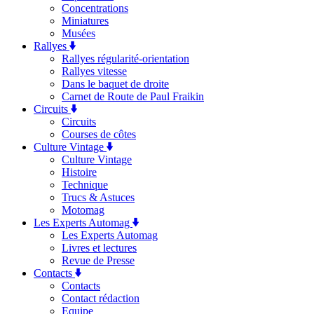
Concentrations
Miniatures
Musées
Rallyes
Rallyes régularité-orientation
Rallyes vitesse
Dans le baquet de droite
Carnet de Route de Paul Fraikin
Circuits
Circuits
Courses de côtes
Culture Vintage
Culture Vintage
Histoire
Technique
Trucs & Astuces
Motomag
Les Experts Automag
Les Experts Automag
Livres et lectures
Revue de Presse
Contacts
Contacts
Contact rédaction
Equipe