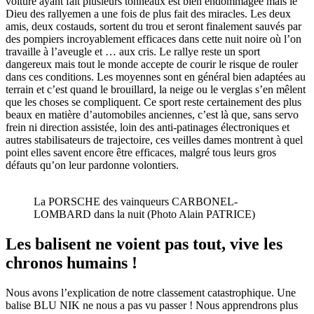
voiture ayant fait plusieurs tonneaux est bien endommagée mais le
Dieu des rallyemen a une fois de plus fait des miracles. Les deux
amis, deux costauds, sortent du trou et seront finalement sauvés par
des pompiers incroyablement efficaces dans cette nuit noire où l’on
travaille à l’aveugle et … aux cris. Le rallye reste un sport
dangereux mais tout le monde accepte de courir le risque de rouler
dans ces conditions. Les moyennes sont en général bien adaptées au
terrain et c’est quand le brouillard, la neige ou le verglas s’en mêlent
que les choses se compliquent. Ce sport reste certainement des plus
beaux en matière d’automobiles anciennes, c’est là que, sans servo
frein ni direction assistée, loin des anti-patinages électroniques et
autres stabilisateurs de trajectoire, ces veilles dames montrent à quel
point elles savent encore être efficaces, malgré tous leurs gros
défauts qu’on leur pardonne volontiers.
La PORSCHE des vainqueurs CARBONEL-
LOMBARD dans la nuit (Photo Alain PATRICE)
Les balisent ne voient pas tout, vive les
chronos humains !
Nous avons l’explication de notre classement catastrophique. Une
balise BLU NIK ne nous a pas vu passer ! Nous apprendrons plus