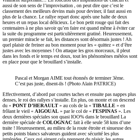
aussi de son sens de l’improvisation , on peut dire que c’est le
classement des meilleurs devins mais pour deviner, il faut aussi en
plus de la chance. Le rallye repart donc après une halte de deux
heures et un repas local délicieux. Le bon petit rouge qui fait des
centenaires à ne plus savoir qu’en faire est quand même à éviter car
la suite du programme est particulièrement gratiné. Heureusement,
un premier miracle se fait, les distances sont désormais justes ! Ah
quel plaisir de freiner au bon moment pour les « quittez » et d’être
justes avec les moyennes ! On attaque les gros morceaux, il pleut
dans les fonds et le temps est doux, tout les phénomènes météos sont
en place pour que le brouillard s’installe.
Pascal et Morgan AIME tout étonnés de terminer 3ème.
C’est pas juste, disent-ils ! (Photo Alain PATRICE)
Effectivement, d’abord par courtes taches et ensuite pas nappes plus
denses, le roi des rallyes s’installe. En plus, on monte et on descend
du «
PONT D’HERAULT
» au cols de la «
TIBALLE
» en
frôlant le vieil «
AIGOUAL
» par le col de «
l’ESPINAS
». Les
deux dernières spéciales son quasi IOO% dans le brouillard La
dernière spéciale de
COLOGNAC
fait à elle seule 58 kms d’une
traite ! Heureusement, au milieu de la route étroite et sinueuse des
petits points blancs salvateurs guident avec sécurité les plus
intrépides. Ceux qui aiment cela prennent du plaisir, les autres