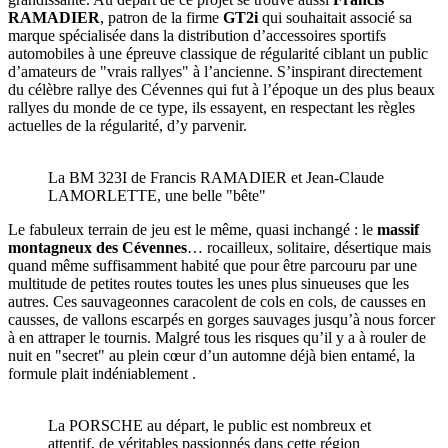
RAMADIER
, patron de la firme
GT2i
qui souhaitait associé sa
marque spécialisée dans la distribution d’accessoires sportifs
automobiles à une épreuve classique de régularité ciblant un public
d’amateurs de "vrais rallyes" à l’ancienne. S’inspirant directement
du célèbre rallye des Cévennes qui fut à l’époque un des plus beaux
rallyes du monde de ce type, ils essayent, en respectant les règles
actuelles de la régularité, d’y parvenir.
La BM 323I de Francis RAMADIER et Jean-Claude
LAMORLETTE, une belle "bête"
Le fabuleux terrain de jeu est le même, quasi inchangé : le
massif
montagneux des Cévennes
… rocailleux, solitaire, désertique mais
quand même suffisamment habité que pour être parcouru par une
multitude de petites routes toutes les unes plus sinueuses que les
autres. Ces sauvageonnes caracolent de cols en cols, de causses en
causses, de vallons escarpés en gorges sauvages jusqu’à nous forcer
à en attraper le tournis. Malgré tous les risques qu’il y a à rouler de
nuit en "secret" au plein cœur d’un automne déjà bien entamé, la
formule plait indéniablement .
La PORSCHE au départ, le public est nombreux et
attentif, de véritables passionnés dans cette région