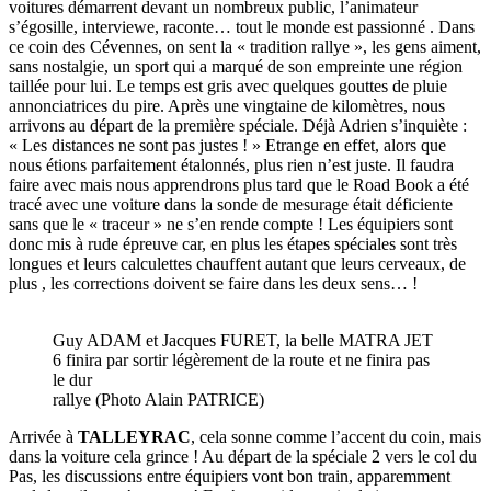
voitures démarrent devant un nombreux public, l’animateur
s’égosille, interviewe, raconte… tout le monde est passionné . Dans
ce coin des Cévennes, on sent la « tradition rallye », les gens aiment,
sans nostalgie, un sport qui a marqué de son empreinte une région
taillée pour lui. Le temps est gris avec quelques gouttes de pluie
annonciatrices du pire. Après une vingtaine de kilomètres, nous
arrivons au départ de la première spéciale. Déjà Adrien s’inquiète :
« Les distances ne sont pas justes ! » Etrange en effet, alors que
nous étions parfaitement étalonnés, plus rien n’est juste. Il faudra
faire avec mais nous apprendrons plus tard que le Road Book a été
tracé avec une voiture dans la sonde de mesurage était déficiente
sans que le « traceur » ne s’en rende compte ! Les équipiers sont
donc mis à rude épreuve car, en plus les étapes spéciales sont très
longues et leurs calculettes chauffent autant que leurs cerveaux, de
plus , les corrections doivent se faire dans les deux sens… !
Guy ADAM et Jacques FURET, la belle MATRA JET
6 finira par sortir légèrement de la route et ne finira pas
le dur
rallye (Photo Alain PATRICE)
Arrivée à
TALLEYRAC
, cela sonne comme l’accent du coin, mais
dans la voiture cela grince ! Au départ de la spéciale 2 vers le col du
Pas, les discussions entre équipiers vont bon train, apparemment