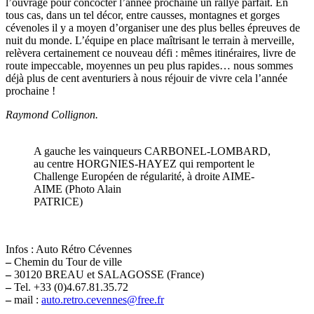
l’ouvrage pour concocter l’année prochaine un rallye parfait. En
tous cas, dans un tel décor, entre causses, montagnes et gorges
cévenoles il y a moyen d’organiser une des plus belles épreuves de
nuit du monde. L’équipe en place maîtrisant le terrain à merveille,
relèvera certainement ce nouveau défi : mêmes itinéraires, livre de
route impeccable, moyennes un peu plus rapides… nous sommes
déjà plus de cent aventuriers à nous réjouir de vivre cela l’année
prochaine !
Raymond Collignon.
A gauche les vainqueurs CARBONEL-LOMBARD,
au centre HORGNIES-HAYEZ qui remportent le
Challenge Européen de régularité, à droite AIME-
AIME (Photo Alain
PATRICE)
Infos : Auto Rétro Cévennes
–
Chemin du Tour de ville
–
30120 BREAU et SALAGOSSE (France)
–
Tel. +33 (0)4.67.81.35.72
–
mail :
auto.retro.cevennes@free.fr