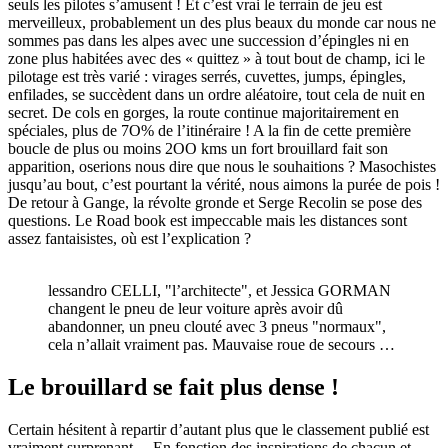
seuls les pilotes s’amusent ! Et c’est vrai le terrain de jeu est
merveilleux, probablement un des plus beaux du monde car nous ne
sommes pas dans les alpes avec une succession d’épingles ni en
zone plus habitées avec des « quittez » à tout bout de champ, ici le
pilotage est très varié : virages serrés, cuvettes, jumps, épingles,
enfilades, se succèdent dans un ordre aléatoire, tout cela de nuit en
secret. De cols en gorges, la route continue majoritairement en
spéciales, plus de 7O% de l’itinéraire ! A la fin de cette première
boucle de plus ou moins 2OO kms un fort brouillard fait son
apparition, oserions nous dire que nous le souhaitions ? Masochistes
jusqu’au bout, c’est pourtant la vérité, nous aimons la purée de pois !
De retour à Gange, la révolte gronde et Serge Recolin se pose des
questions. Le Road book est impeccable mais les distances sont
assez fantaisistes, où est l’explication ?
lessandro CELLI, "l’architecte", et Jessica GORMAN
changent le pneu de leur voiture après avoir dû
abandonner, un pneu clouté avec 3 pneus "normaux",
cela n’allait vraiment pas. Mauvaise roue de secours …
Le brouillard se fait plus dense !
Certain hésitent à repartir d’autant plus que le classement publié est
vraiment surprenant… En fonction des inspirations de chacun et