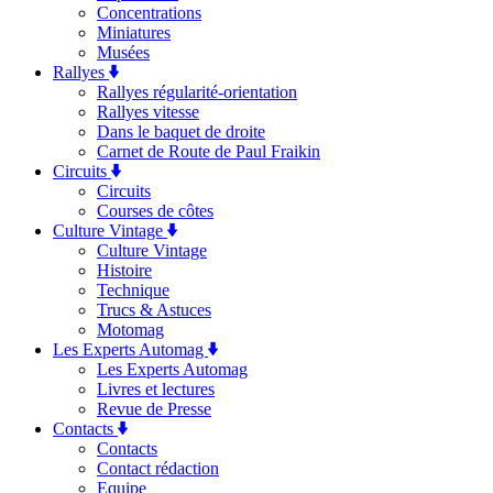
Concentrations
Miniatures
Musées
Rallyes
Rallyes régularité-orientation
Rallyes vitesse
Dans le baquet de droite
Carnet de Route de Paul Fraikin
Circuits
Circuits
Courses de côtes
Culture Vintage
Culture Vintage
Histoire
Technique
Trucs & Astuces
Motomag
Les Experts Automag
Les Experts Automag
Livres et lectures
Revue de Presse
Contacts
Contacts
Contact rédaction
Equipe