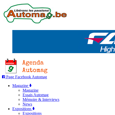
Page Facebook Automag
Magazine
Magazine
Essais Automag
Mémoire & Interviews
News
Expositions
Expositions