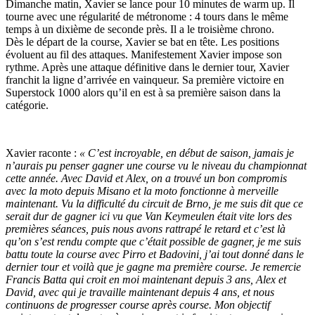
Dimanche matin, Xavier se lance pour 10 minutes de warm up. Il
tourne avec une régularité de métronome : 4 tours dans le même
temps à un dixième de seconde près. Il a le troisième chrono.
Dès le départ de la course, Xavier se bat en tête. Les positions
évoluent au fil des attaques. Manifestement Xavier impose son
rythme. Après une attaque définitive dans le dernier tour, Xavier
franchit la ligne d’arrivée en vainqueur. Sa première victoire en
Superstock 1000 alors qu’il en est à sa première saison dans la
catégorie.
Xavier raconte :
« C’est incroyable, en début de saison, jamais je
n’aurais pu penser gagner une course vu le niveau du championnat
cette année. Avec David et Alex, on a trouvé un bon compromis
avec la moto depuis Misano et la moto fonctionne à merveille
maintenant. Vu la difficulté du circuit de Brno, je me suis dit que ce
serait dur de gagner ici vu que Van Keymeulen était vite lors des
premières séances, puis nous avons rattrapé le retard et c’est là
qu’on s’est rendu compte que c’était possible de gagner, je me suis
battu toute la course avec Pirro et Badovini, j’ai tout donné dans le
dernier tour et voilà que je gagne ma première course. Je remercie
Francis Batta qui croit en moi maintenant depuis 3 ans, Alex et
David, avec qui je travaille maintenant depuis 4 ans, et nous
continuons de progresser course après course. Mon objectif