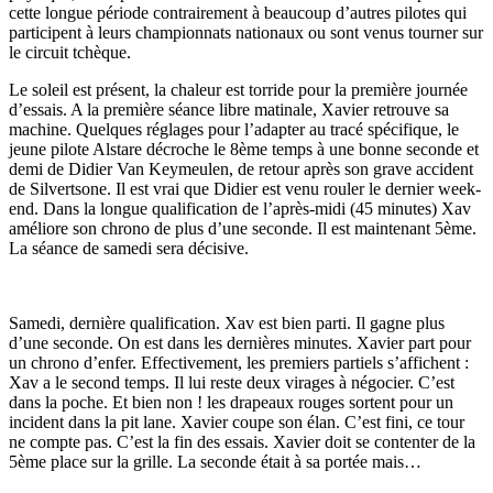
cette longue période contrairement à beaucoup d’autres pilotes qui
participent à leurs championnats nationaux ou sont venus tourner sur
le circuit tchèque.
Le soleil est présent, la chaleur est torride pour la première journée
d’essais. A la première séance libre matinale, Xavier retrouve sa
machine. Quelques réglages pour l’adapter au tracé spécifique, le
jeune pilote Alstare décroche le 8ème temps à une bonne seconde et
demi de Didier Van Keymeulen, de retour après son grave accident
de Silvertsone. Il est vrai que Didier est venu rouler le dernier week-
end. Dans la longue qualification de l’après-midi (45 minutes) Xav
améliore son chrono de plus d’une seconde. Il est maintenant 5ème.
La séance de samedi sera décisive.
Samedi, dernière qualification. Xav est bien parti. Il gagne plus
d’une seconde. On est dans les dernières minutes. Xavier part pour
un chrono d’enfer. Effectivement, les premiers partiels s’affichent :
Xav a le second temps. Il lui reste deux virages à négocier. C’est
dans la poche. Et bien non ! les drapeaux rouges sortent pour un
incident dans la pit lane. Xavier coupe son élan. C’est fini, ce tour
ne compte pas. C’est la fin des essais. Xavier doit se contenter de la
5ème place sur la grille. La seconde était à sa portée mais…