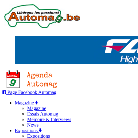
Page Facebook Automag
Magazine
Magazine
Essais Automag
Mémoire & Interviews
News
Expositions
Expositions