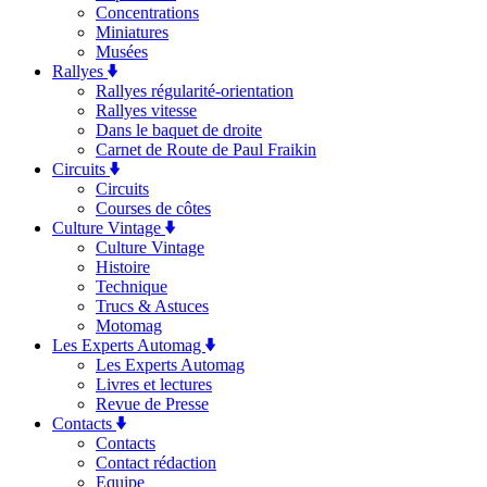
Concentrations
Miniatures
Musées
Rallyes
Rallyes régularité-orientation
Rallyes vitesse
Dans le baquet de droite
Carnet de Route de Paul Fraikin
Circuits
Circuits
Courses de côtes
Culture Vintage
Culture Vintage
Histoire
Technique
Trucs & Astuces
Motomag
Les Experts Automag
Les Experts Automag
Livres et lectures
Revue de Presse
Contacts
Contacts
Contact rédaction
Equipe