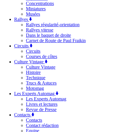
Concentrations
Miniatures
Musées
Rallyes
Rallyes régularité-orientation
Rallyes vitesse
Dans le baquet de droite
Carnet de Route de Paul Fraikin
Circuits
Circuits
Courses de côtes
Culture Vintage
Culture Vintage
Histoire
Technique
Trucs & Astuces
Motomag
Les Experts Automag
Les Experts Automag
Livres et lectures
Revue de Presse
Contacts
Contacts
Contact rédaction
Equipe