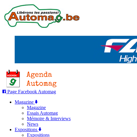
Page Facebook Automag
Magazine
Magazine
Essais Automag
Mémoire & Interviews
News
Expositions
Expositions