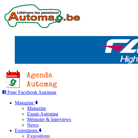
Page Facebook Automag
Magazine
Magazine
Essais Automag
Mémoire & Interviews
News
Expositions
Expositions