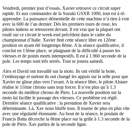
Vendredi, premier jour d’essais, Xavier retrouve ce circuit super
rapide. Et aux commandes de la Suzuki GSXR 1000, tout est à ré-
apprendre. La puissance démentielle de cette machine n’a rien à voir
avec la 600 de l’an dernier. Dès les premiers tours de roue, les
pilotes italiens se retrouvent devant. Il est vrai que la plupart ont
roulé sur ce circuit le week-end précédent dans le cadre du
championnat d’Italie. Xavier finit cette séance libre en 12ème
position en ayant été longtemps 8ème. A la séance qualificative, il
conclut en 13ème place, se plaignant de la difficulté à passer les
vitesses et de points morts intempestifs. Il est à 1.960 seconde de la
pole. Les temps sont très serrés. Tout se jouera samedi.
Alex et David ont travaillé sur la moto. Ils ont vérifié la boite,
l’embrayage et surtout ils ont changé les appuis sur la selle pour que
Xavier ne glisse plus vers l’avant. A la séance libre, le pilote Alstare
réalise le 11ème chrono sans trop forcer. Il n’est plus qu’à 1.3
seconde du meilleur chrono de Pirro. La nouvelle position sur la
moto lui facilite le passage des vitesses. Ce problème est réglé.
Dernière séance qualificative : la prestation de Xavier sera
déterminante. Là, Xav nous bluffe tous. Il tourne de plus en plus vite
avec une régularité étonnante. Au bout de la séance, le poulain de
Francis Batta décroche la 8ème place sur la grille à 1.3 seconde de la
pole de Pirro. Xav partira de la seconde ligne.