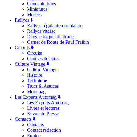
Concentrations
Miniatures
Musées
Rallyes
Rallyes régularité-orientation
Rallyes vitesse
Dans le baquet de droite
Carnet de Route de Paul Fraikin
Circuits
Circuits
Courses de côtes
Culture Vintage
Culture Vintage
Histoire
Technique
Trucs & Astuces
Motomag
Les Experts Automag
Les Experts Automag
Livres et lectures
Revue de Presse
Contacts
Contacts
Contact rédaction
Equipe