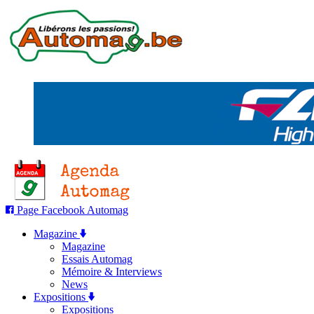
Page Facebook Automag
Magazine
Magazine
Essais Automag
Mémoire & Interviews
News
Expositions
Expositions