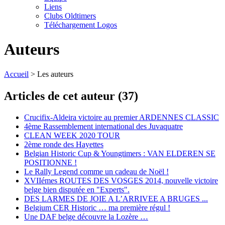
Liens
Clubs Oldtimers
Téléchargement Logos
Auteurs
Accueil
> Les auteurs
Articles de cet auteur (37)
Crucifix-Aldeira victoire au premier ARDENNES CLASSIC
4ème Rassemblement international des Juvaquatre
CLEAN WEEK 2020 TOUR
2ème ronde des Hayettes
Belgian Historic Cup & Youngtimers : VAN ELDEREN SE
POSITIONNE !
Le Rally Legend comme un cadeau de Noël !
XVIIémes ROUTES DES VOSGES 2014, nouvelle victoire
belge bien disputée en "Experts".
DES LARMES DE JOIE A L’ARRIVEE A BRUGES ...
Belgium CER Historic … ma première régul !
Une DAF belge découvre la Lozère …