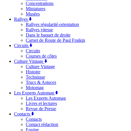
Concentrations
Miniatures
Musées
Rallyes
Rallyes régularité-orientation
Rallyes vitesse
Dans le baquet de droite
Carnet de Route de Paul Fraikin
Circuits
Circuits
Courses de côtes
Culture Vintage
Culture Vintage
Histoire
Technique
Trucs & Astuces
Motomag
Les Experts Automag
Les Experts Automag
Livres et lectures
Revue de Presse
Contacts
Contacts
Contact rédaction
Equipe