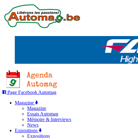
Page Facebook Automag
Magazine
Magazine
Essais Automag
Mémoire & Interviews
News
Expositions
Expositions