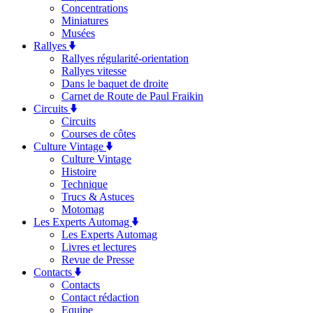
Concentrations
Miniatures
Musées
Rallyes
Rallyes régularité-orientation
Rallyes vitesse
Dans le baquet de droite
Carnet de Route de Paul Fraikin
Circuits
Circuits
Courses de côtes
Culture Vintage
Culture Vintage
Histoire
Technique
Trucs & Astuces
Motomag
Les Experts Automag
Les Experts Automag
Livres et lectures
Revue de Presse
Contacts
Contacts
Contact rédaction
Equipe