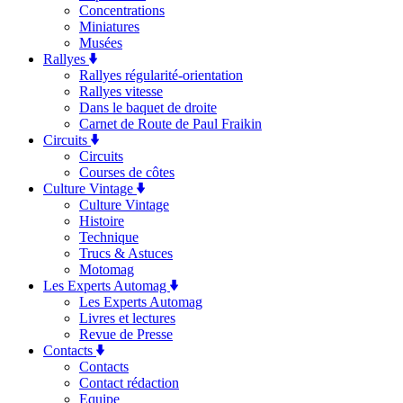
Concentrations
Miniatures
Musées
Rallyes
Rallyes régularité-orientation
Rallyes vitesse
Dans le baquet de droite
Carnet de Route de Paul Fraikin
Circuits
Circuits
Courses de côtes
Culture Vintage
Culture Vintage
Histoire
Technique
Trucs & Astuces
Motomag
Les Experts Automag
Les Experts Automag
Livres et lectures
Revue de Presse
Contacts
Contacts
Contact rédaction
Equipe