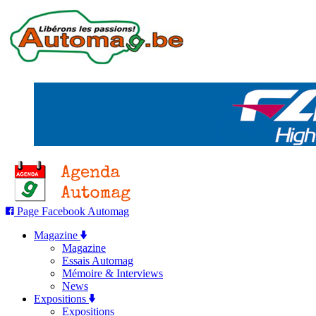
Page Facebook Automag
Magazine
Magazine
Essais Automag
Mémoire & Interviews
News
Expositions
Expositions