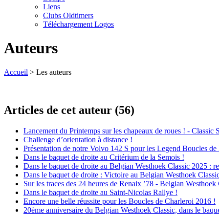
Liens
Clubs Oldtimers
Téléchargement Logos
Auteurs
Accueil
> Les auteurs
Articles de cet auteur (56)
Lancement du Printemps sur les chapeaux de roues ! - Classic S
Challenge d’orientation à distance !
Présentation de notre Volvo 142 S pour les Legend Boucles d
Dans le baquet de droite au Critérium de la Semois !
Dans le baquet de droite au Belgian Westhoek Classic 2025 : ret
Dans le baquet de droite : Victoire au Belgian Westhoek Classic
Sur les traces des 24 heures de Renaix ’78 - Belgian Westhoek
Dans le baquet de droite au Saint-Nicolas Rallye !
Encore une belle réussite pour les Boucles de Charleroi 2016 !
20ème anniversaire du Belgian Westhoek Classic, dans le baque