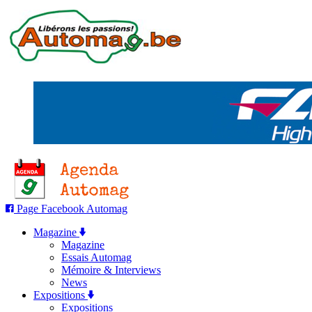
Page Facebook Automag
Magazine
Magazine
Essais Automag
Mémoire & Interviews
News
Expositions
Expositions