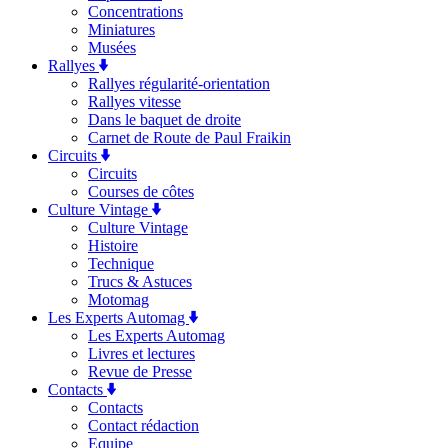
Concentrations
Miniatures
Musées
Rallyes
Rallyes régularité-orientation
Rallyes vitesse
Dans le baquet de droite
Carnet de Route de Paul Fraikin
Circuits
Circuits
Courses de côtes
Culture Vintage
Culture Vintage
Histoire
Technique
Trucs & Astuces
Motomag
Les Experts Automag
Les Experts Automag
Livres et lectures
Revue de Presse
Contacts
Contacts
Contact rédaction
Equipe