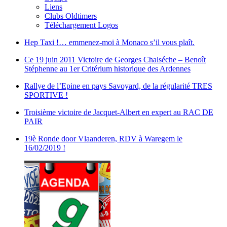
Liens
Clubs Oldtimers
Téléchargement Logos
Hep Taxi !… emmenez-moi à Monaco s’il vous plaît.
Ce 19 juin 2011 Victoire de Georges Chalséche – Benoît
Stéphenne au 1er Critérium historique des Ardennes
Rallye de l’Epine en pays Savoyard, de la régularité TRES
SPORTIVE !
Troisième victoire de Jacquet-Albert en expert au RAC DE
PAIR
19è Ronde door Vlaanderen, RDV à Waregem le
16/02/2019 !