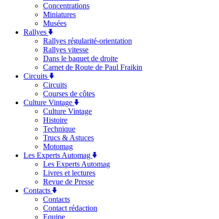
Concentrations
Miniatures
Musées
Rallyes
Rallyes régularité-orientation
Rallyes vitesse
Dans le baquet de droite
Carnet de Route de Paul Fraikin
Circuits
Circuits
Courses de côtes
Culture Vintage
Culture Vintage
Histoire
Technique
Trucs & Astuces
Motomag
Les Experts Automag
Les Experts Automag
Livres et lectures
Revue de Presse
Contacts
Contacts
Contact rédaction
Equipe