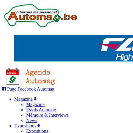
Page Facebook Automag
Magazine
Magazine
Essais Automag
Mémoire & Interviews
News
Expositions
Expositions