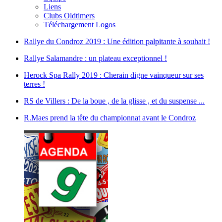
Liens
Clubs Oldtimers
Téléchargement Logos
Rallye du Condroz 2019 : Une édition palpitante à souhait !
Rallye Salamandre : un plateau exceptionnel !
Herock Spa Rally 2019 : Cherain digne vainqueur sur ses
terres !
RS de Villers : De la boue , de la glisse , et du suspense ...
R.Maes prend la tête du championnat avant le Condroz