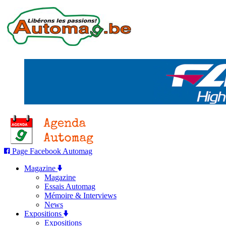
Page Facebook Automag
Magazine
Magazine
Essais Automag
Mémoire & Interviews
News
Expositions
Expositions