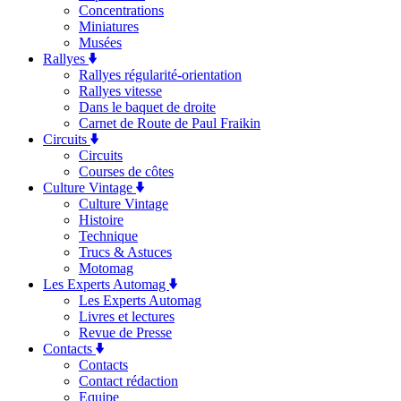
Concentrations
Miniatures
Musées
Rallyes
Rallyes régularité-orientation
Rallyes vitesse
Dans le baquet de droite
Carnet de Route de Paul Fraikin
Circuits
Circuits
Courses de côtes
Culture Vintage
Culture Vintage
Histoire
Technique
Trucs & Astuces
Motomag
Les Experts Automag
Les Experts Automag
Livres et lectures
Revue de Presse
Contacts
Contacts
Contact rédaction
Equipe