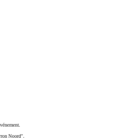
'événement.
erron Noord".