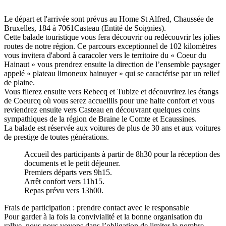
Le départ et l'arrivée sont prévus au Home St Alfred, Chaussée de
Bruxelles, 184 à 7061Casteau (Entité de Soignies).
Cette balade touristique vous fera découvrir ou redécouvrir les jolies
routes de notre région. Ce parcours exceptionnel de 102 kilomètres
vous invitera d'abord à caracoler vers le territoire du « Coeur du
Hainaut » vous prendrez ensuite la direction de l’ensemble paysager
appelé « plateau limoneux hainuyer » qui se caractérise par un relief
de plaine.
Vous filerez ensuite vers Rebecq et Tubize et découvrirez les étangs
de Coeurcq où vous serez accueillis pour une halte confort et vous
reviendrez ensuite vers Casteau en découvrant quelques coins
sympathiques de la région de Braine le Comte et Ecaussines.
La balade est réservée aux voitures de plus de 30 ans et aux voitures
de prestige de toutes générations.
Accueil des participants à partir de 8h30 pour la réception des
documents et le petit déjeuner.
Premiers départs vers 9h15.
Arrêt confort vers 11h15.
Repas prévu vers 13h00.
Frais de participation : prendre contact avec le responsable
Pour garder à la fois la convivialité et la bonne organisation du
rallye, nous nous voyons dans l’obligation de limiter le nombre