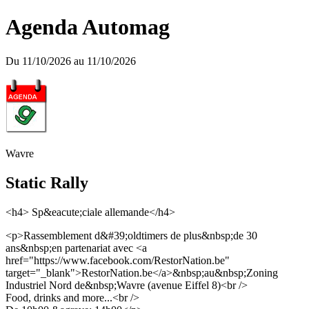
Agenda Automag
Du 11/10/2026 au 11/10/2026
Wavre
Static Rally
<h4> Sp&eacute;ciale allemande</h4>
<p>Rassemblement d&#39;oldtimers de plus&nbsp;de 30
ans&nbsp;en partenariat avec <a
href="https://www.facebook.com/RestorNation.be"
target="_blank">RestorNation.be</a>&nbsp;au&nbsp;Zoning
Industriel Nord de&nbsp;Wavre (avenue Eiffel 8)<br />
Food, drinks and more...<br />