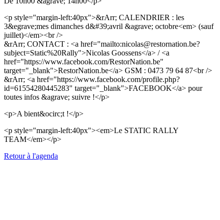
De 10h00 &agrave; 14h00</p>
<p style="margin-left:40px">&rArr; CALENDRIER : les
3&egrave;mes dimanches d&#39;avril &agrave; octobre<em> (sauf
juillet)</em><br />
&rArr; CONTACT : <a href="mailto:nicolas@restornation.be?
subject=Static%20Rally">Nicolas Goossens</a> / <a
href="https://www.facebook.com/RestorNation.be"
target="_blank">RestorNation.be</a> GSM : 0473 79 64 87<br />
&rArr; <a href="https://www.facebook.com/profile.php?
id=61554280445283" target="_blank">FACEBOOK</a> pour
toutes infos &agrave; suivre !</p>
<p>A bient&ocirc;t !</p>
<p style="margin-left:40px"><em>Le STATIC RALLY
TEAM</em></p>
Retour à l'agenda