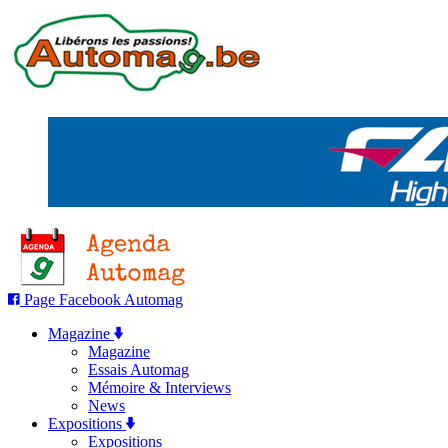
Page Facebook Automag
Magazine
Magazine
Essais Automag
Mémoire & Interviews
News
Expositions
Expositions