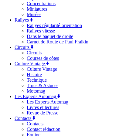
Concentrations
Miniatures
Musées
Rallyes
Rallyes régularité-orientation
Rallyes vitesse
Dans le baquet de droite
Carnet de Route de Paul Fraikin
Circuits
Circuits
Courses de côtes
Culture Vintage
Culture Vintage
Histoire
Technique
Trucs & Astuces
Motomag
Les Experts Automag
Les Experts Automag
Livres et lectures
Revue de Presse
Contacts
Contacts
Contact rédaction
Equipe