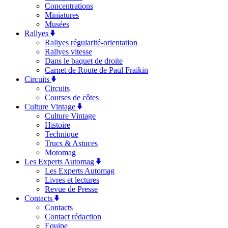
Concentrations
Miniatures
Musées
Rallyes
Rallyes régularité-orientation
Rallyes vitesse
Dans le baquet de droite
Carnet de Route de Paul Fraikin
Circuits
Circuits
Courses de côtes
Culture Vintage
Culture Vintage
Histoire
Technique
Trucs & Astuces
Motomag
Les Experts Automag
Les Experts Automag
Livres et lectures
Revue de Presse
Contacts
Contacts
Contact rédaction
Equipe