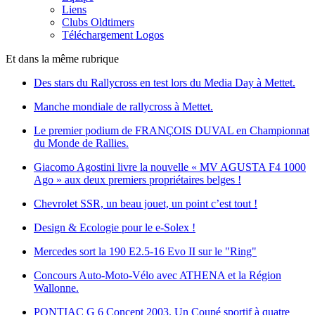
Liens
Clubs Oldtimers
Téléchargement Logos
Et dans la même rubrique
Des stars du Rallycross en test lors du Media Day à Mettet.
Manche mondiale de rallycross à Mettet.
Le premier podium de FRANÇOIS DUVAL en Championnat
du Monde de Rallies.
Giacomo Agostini livre la nouvelle « MV AGUSTA F4 1000
Ago » aux deux premiers propriétaires belges !
Chevrolet SSR, un beau jouet, un point c’est tout !
Design & Ecologie pour le e-Solex !
Mercedes sort la 190 E2.5-16 Evo II sur le "Ring"
Concours Auto-Moto-Vélo avec ATHENA et la Région
Wallonne.
PONTIAC G 6 Concept 2003. Un Coupé sportif à quatre