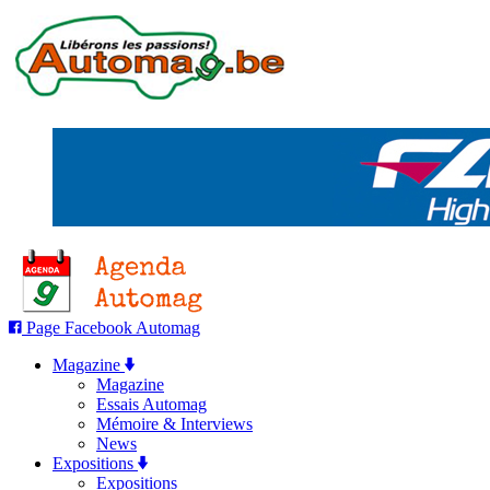
Page Facebook Automag
Magazine
Magazine
Essais Automag
Mémoire & Interviews
News
Expositions
Expositions