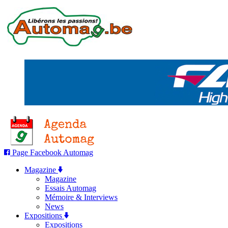
Page Facebook Automag
Magazine
Magazine
Essais Automag
Mémoire & Interviews
News
Expositions
Expositions