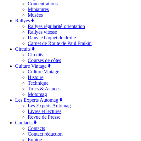
Concentrations
Miniatures
Musées
Rallyes
Rallyes régularité-orientation
Rallyes vitesse
Dans le baquet de droite
Carnet de Route de Paul Fraikin
Circuits
Circuits
Courses de côtes
Culture Vintage
Culture Vintage
Histoire
Technique
Trucs & Astuces
Motomag
Les Experts Automag
Les Experts Automag
Livres et lectures
Revue de Presse
Contacts
Contacts
Contact rédaction
Equipe