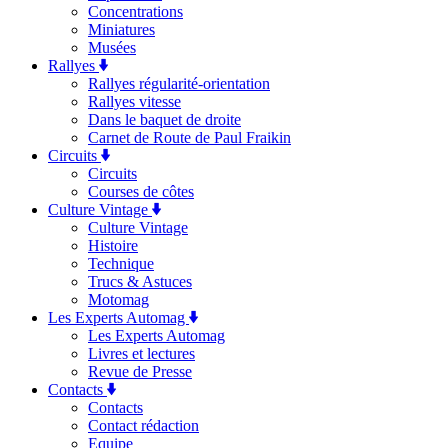
Concentrations
Miniatures
Musées
Rallyes
Rallyes régularité-orientation
Rallyes vitesse
Dans le baquet de droite
Carnet de Route de Paul Fraikin
Circuits
Circuits
Courses de côtes
Culture Vintage
Culture Vintage
Histoire
Technique
Trucs & Astuces
Motomag
Les Experts Automag
Les Experts Automag
Livres et lectures
Revue de Presse
Contacts
Contacts
Contact rédaction
Equipe