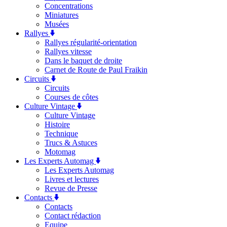
Concentrations
Miniatures
Musées
Rallyes
Rallyes régularité-orientation
Rallyes vitesse
Dans le baquet de droite
Carnet de Route de Paul Fraikin
Circuits
Circuits
Courses de côtes
Culture Vintage
Culture Vintage
Histoire
Technique
Trucs & Astuces
Motomag
Les Experts Automag
Les Experts Automag
Livres et lectures
Revue de Presse
Contacts
Contacts
Contact rédaction
Equipe