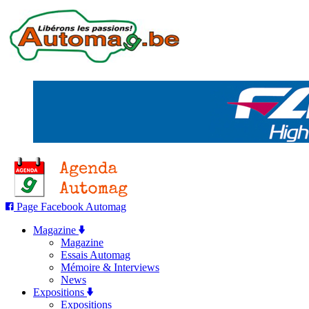
Page Facebook Automag
Magazine
Magazine
Essais Automag
Mémoire & Interviews
News
Expositions
Expositions