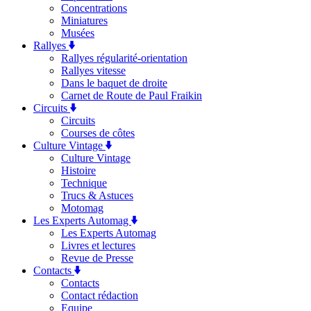
Concentrations
Miniatures
Musées
Rallyes
Rallyes régularité-orientation
Rallyes vitesse
Dans le baquet de droite
Carnet de Route de Paul Fraikin
Circuits
Circuits
Courses de côtes
Culture Vintage
Culture Vintage
Histoire
Technique
Trucs & Astuces
Motomag
Les Experts Automag
Les Experts Automag
Livres et lectures
Revue de Presse
Contacts
Contacts
Contact rédaction
Equipe