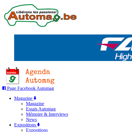
Page Facebook Automag
Magazine
Magazine
Essais Automag
Mémoire & Interviews
News
Expositions
Expositions