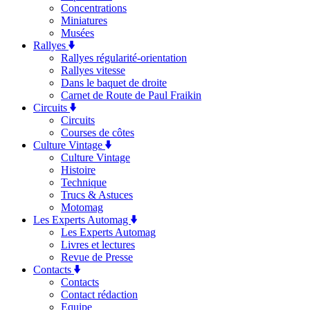
Concentrations
Miniatures
Musées
Rallyes
Rallyes régularité-orientation
Rallyes vitesse
Dans le baquet de droite
Carnet de Route de Paul Fraikin
Circuits
Circuits
Courses de côtes
Culture Vintage
Culture Vintage
Histoire
Technique
Trucs & Astuces
Motomag
Les Experts Automag
Les Experts Automag
Livres et lectures
Revue de Presse
Contacts
Contacts
Contact rédaction
Equipe