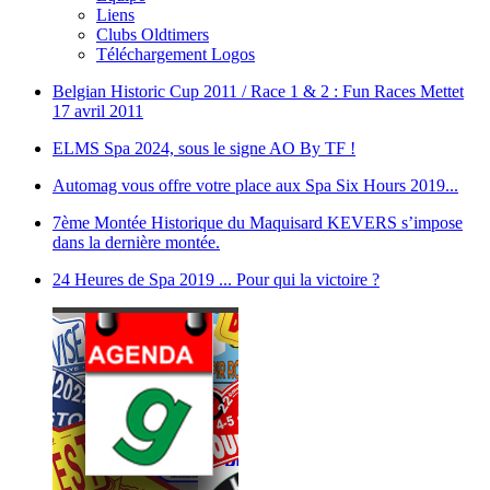
Liens
Clubs Oldtimers
Téléchargement Logos
Belgian Historic Cup 2011 / Race 1 & 2 : Fun Races Mettet
17 avril 2011
ELMS Spa 2024, sous le signe AO By TF !
Automag vous offre votre place aux Spa Six Hours 2019...
7ème Montée Historique du Maquisard KEVERS s’impose
dans la dernière montée.
24 Heures de Spa 2019 ... Pour qui la victoire ?