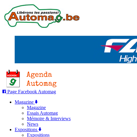
Page Facebook Automag
Magazine
Magazine
Essais Automag
Mémoire & Interviews
News
Expositions
Expositions