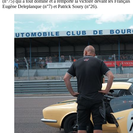
(n°75) qui a tout dominé et a remporté la victoire devant les Français
Eugène Deleplanque (n°7) et Patrick Soury (n°26).