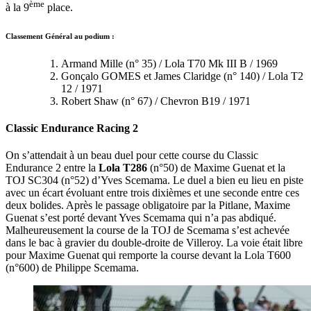
ème
à la 9
place.
Classement Général au podium :
Armand Mille (n° 35) / Lola T70 Mk III B / 1969
Gonçalo GOMES et James Claridge (n° 140) / Lola T2
12 / 1971
Robert Shaw (n° 67) / Chevron B19 / 1971
Classic Endurance Racing 2
On s’attendait à un beau duel pour cette course du Classic
Endurance 2 entre la
Lola T286
(n°50) de Maxime Guenat et la
TOJ SC304 (n°52) d’Yves Scemama. Le duel a bien eu lieu en piste
avec un écart évoluant entre trois dixièmes et une seconde entre ces
deux bolides. Après le passage obligatoire par la Pitlane, Maxime
Guenat s’est porté devant Yves Scemama qui n’a pas abdiqué.
Malheureusement la course de la TOJ de Scemama s’est achevée
dans le bac à gravier du double-droite de Villeroy. La voie était libre
pour Maxime Guenat qui remporte la course devant la Lola T600
(n°600) de Philippe Scemama.