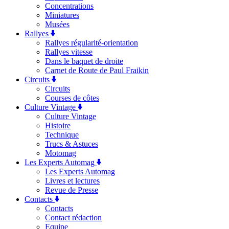
Concentrations
Miniatures
Musées
Rallyes
Rallyes régularité-orientation
Rallyes vitesse
Dans le baquet de droite
Carnet de Route de Paul Fraikin
Circuits
Circuits
Courses de côtes
Culture Vintage
Culture Vintage
Histoire
Technique
Trucs & Astuces
Motomag
Les Experts Automag
Les Experts Automag
Livres et lectures
Revue de Presse
Contacts
Contacts
Contact rédaction
Equipe