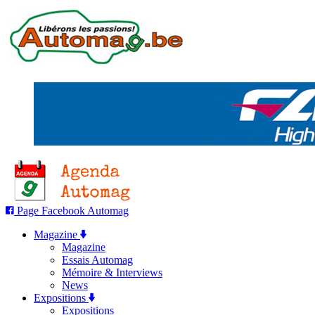
Page Facebook Automag
Magazine
Magazine
Essais Automag
Mémoire & Interviews
News
Expositions
Expositions