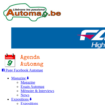
Page Facebook Automag
Magazine
Magazine
Essais Automag
Mémoire & Interviews
News
Expositions
Expositions