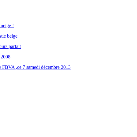
eige !
ie belge.
urs parfait
 2008
nge FBVA ,ce 7 samedi décembre 2013