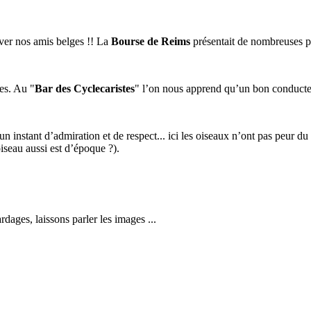
iver nos amis belges !! La
Bourse de Reims
présentait de nombreuses pi
ses. Au "
Bar des Cyclecaristes
" l’on nous apprend qu’un bon conducteu
un instant d’admiration et de respect... ici les oiseaux n’ont pas peur du s
iseau aussi est d’époque ?).
dages, laissons parler les images ...