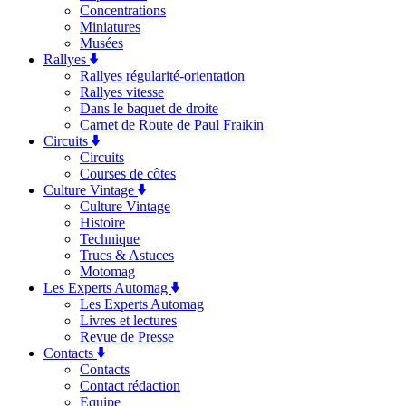
Concentrations
Miniatures
Musées
Rallyes
Rallyes régularité-orientation
Rallyes vitesse
Dans le baquet de droite
Carnet de Route de Paul Fraikin
Circuits
Circuits
Courses de côtes
Culture Vintage
Culture Vintage
Histoire
Technique
Trucs & Astuces
Motomag
Les Experts Automag
Les Experts Automag
Livres et lectures
Revue de Presse
Contacts
Contacts
Contact rédaction
Equipe