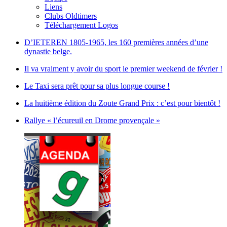
Liens
Clubs Oldtimers
Téléchargement Logos
D’IETEREN 1805-1965, les 160 premières années d’une
dynastie belge.
Il va vraiment y avoir du sport le premier weekend de février !
Le Taxi sera prêt pour sa plus longue course !
La huitième édition du Zoute Grand Prix : c’est pour bientôt !
Rallye « l’écureuil en Drome provençale »