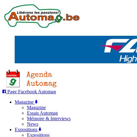
Page Facebook Automag
Magazine
Magazine
Essais Automag
Mémoire & Interviews
News
Expositions
Expositions