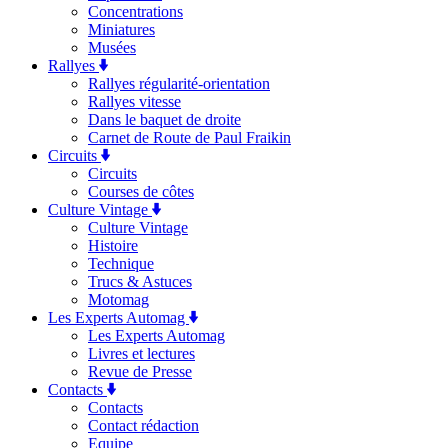
Concentrations
Miniatures
Musées
Rallyes
Rallyes régularité-orientation
Rallyes vitesse
Dans le baquet de droite
Carnet de Route de Paul Fraikin
Circuits
Circuits
Courses de côtes
Culture Vintage
Culture Vintage
Histoire
Technique
Trucs & Astuces
Motomag
Les Experts Automag
Les Experts Automag
Livres et lectures
Revue de Presse
Contacts
Contacts
Contact rédaction
Equipe