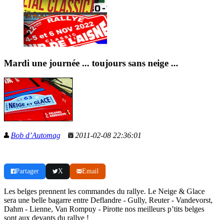
Mardi une journée ... toujours sans neige ...
Bob d’Automag
2011-02-08 22:36:01
Partager
X
Email
Les belges prennent les commandes du rallye. Le Neige & Glace
sera une belle bagarre entre Deflandre - Gully, Reuter - Vandevorst,
Dahm - Lienne, Van Rompuy - Pirotte nos meilleurs p’tits belges
sont aux devants du rallye !