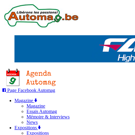
Page Facebook Automag
Magazine
Magazine
Essais Automag
Mémoire & Interviews
News
Expositions
Expositions