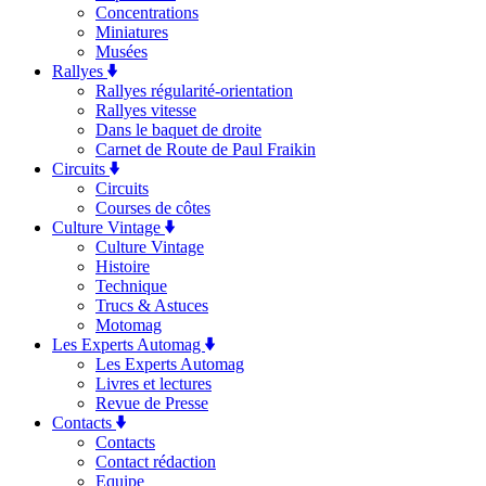
Concentrations
Miniatures
Musées
Rallyes
Rallyes régularité-orientation
Rallyes vitesse
Dans le baquet de droite
Carnet de Route de Paul Fraikin
Circuits
Circuits
Courses de côtes
Culture Vintage
Culture Vintage
Histoire
Technique
Trucs & Astuces
Motomag
Les Experts Automag
Les Experts Automag
Livres et lectures
Revue de Presse
Contacts
Contacts
Contact rédaction
Equipe