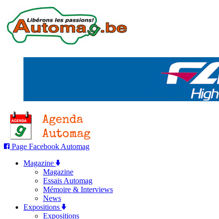
Page Facebook Automag
Magazine
Magazine
Essais Automag
Mémoire & Interviews
News
Expositions
Expositions