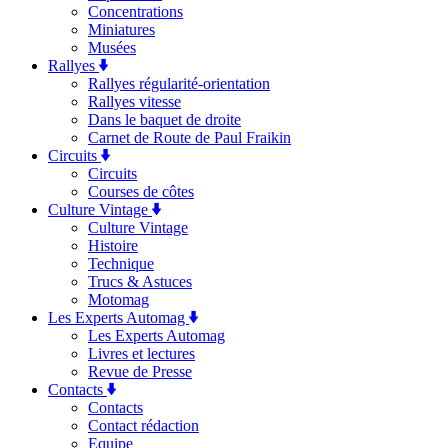
Concentrations
Miniatures
Musées
Rallyes
Rallyes régularité-orientation
Rallyes vitesse
Dans le baquet de droite
Carnet de Route de Paul Fraikin
Circuits
Circuits
Courses de côtes
Culture Vintage
Culture Vintage
Histoire
Technique
Trucs & Astuces
Motomag
Les Experts Automag
Les Experts Automag
Livres et lectures
Revue de Presse
Contacts
Contacts
Contact rédaction
Equipe