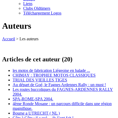
Liens
Clubs Oldtimers
Téléchargement Logos
Auteurs
Accueil
> Les auteurs
Articles de cet auteur (20)
les motos de fabrication Liégeoise en balade ...
CHIMAY : TROPHEE MOTOS CLASSIQUES
TRIAL DES VIEILLES TIGES
Au départ de Goé, le Fagnes Ardennes Rally : un must !
Les routes buccoliques du FAGNES-ARDENNES RALLY
2004.
SPA-ROME-SPA 2004.
4ème Ronde Mosane : un parcours difficile dans une région
magnifique.
Bourse a UTRECHT ( NL )
Côte à Côte : il a osé ... ils l’ont fait !