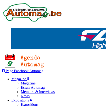
Page Facebook Automag
Magazine
Magazine
Essais Automag
Mémoire & Interviews
News
Expositions
Expositions