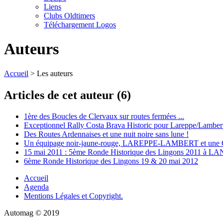
Liens
Clubs Oldtimers
Téléchargement Logos
Auteurs
Accueil
> Les auteurs
Articles de cet auteur (6)
1ère des Boucles de Clervaux sur routes fermées ...
Exceptionnel Rally Costa Brava Historic pour Lareppe/Lamber
Des Routes Ardennaises et une nuit noire sans lune !
Un équipage noir-jaune-rouge, LAREPPE-LAMBERT et une Ope
15 mai 2011 : 5ème Ronde Historique des Lingons 2011 à
6ème Ronde Historique des Lingons 19 & 20 mai 2012
Accueil
Agenda
Mentions Légales et Copyright.
Automag © 2019