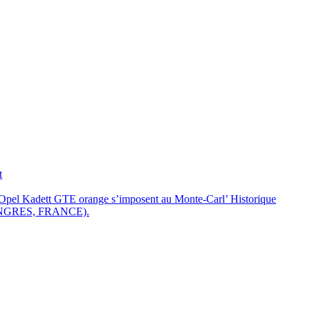
t
l Kadett GTE orange s’imposent au Monte-Carl’ Historique
 LANGRES, FRANCE).