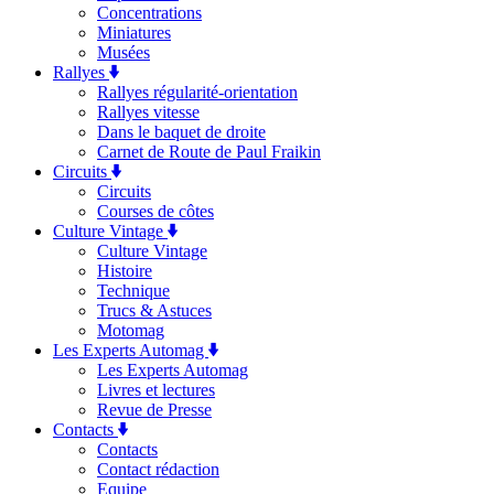
Concentrations
Miniatures
Musées
Rallyes
Rallyes régularité-orientation
Rallyes vitesse
Dans le baquet de droite
Carnet de Route de Paul Fraikin
Circuits
Circuits
Courses de côtes
Culture Vintage
Culture Vintage
Histoire
Technique
Trucs & Astuces
Motomag
Les Experts Automag
Les Experts Automag
Livres et lectures
Revue de Presse
Contacts
Contacts
Contact rédaction
Equipe