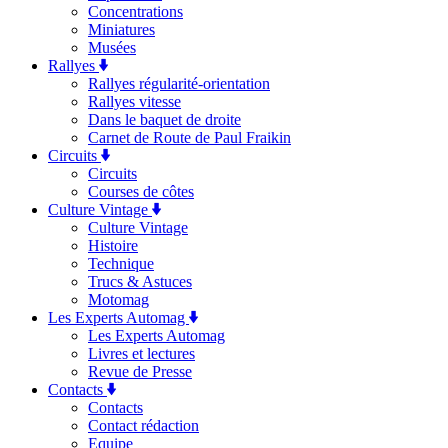
Concentrations
Miniatures
Musées
Rallyes
Rallyes régularité-orientation
Rallyes vitesse
Dans le baquet de droite
Carnet de Route de Paul Fraikin
Circuits
Circuits
Courses de côtes
Culture Vintage
Culture Vintage
Histoire
Technique
Trucs & Astuces
Motomag
Les Experts Automag
Les Experts Automag
Livres et lectures
Revue de Presse
Contacts
Contacts
Contact rédaction
Equipe