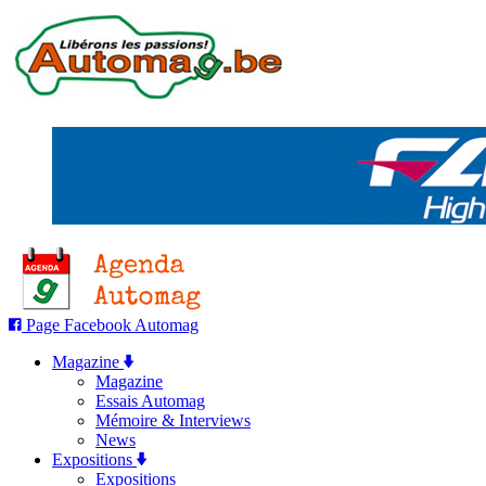
Page Facebook Automag
Magazine
Magazine
Essais Automag
Mémoire & Interviews
News
Expositions
Expositions