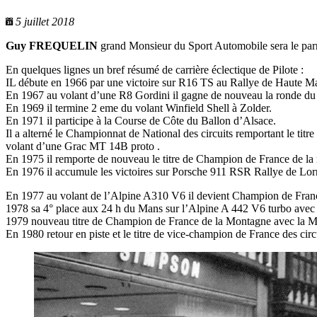
5 juillet 2018
Guy FREQUELIN
grand Monsieur du Sport Automobile sera le parra
En quelques lignes un bref résumé de carrière éclectique de Pilote :
IL débute en 1966 par une victoire sur R16 TS au Rallye de Haute Ma
En 1967 au volant d’une R8 Gordini il gagne de nouveau la ronde du 
En 1969 il termine 2 eme du volant Winfield Shell à Zolder.
En 1971 il participe à la Course de Côte du Ballon d’Alsace.
Il a alterné le Championnat de National des circuits remportant le ti
volant d’une Grac MT 14B proto .
En 1975 il remporte de nouveau le titre de Champion de France de l
En 1976 il accumule les victoires sur Porsche 911 RSR Rallye de Lorra
En 1977 au volant de l’Alpine A310 V6 il devient Champion de France 
1978 sa 4° place aux 24 h du Mans sur l’Alpine A 442 V6 turbo avec 
1979 nouveau titre de Champion de France de la Montagne avec la 
En 1980 retour en piste et le titre de vice-champion de France des c