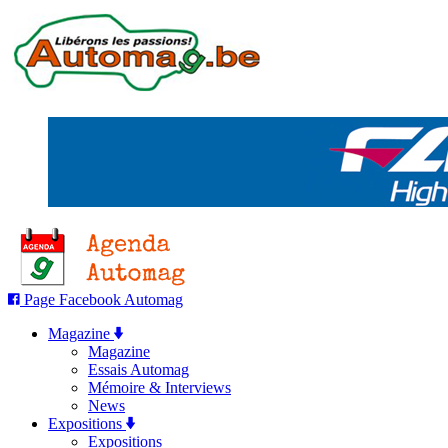
Page Facebook Automag
Magazine
Magazine
Essais Automag
Mémoire & Interviews
News
Expositions
Expositions