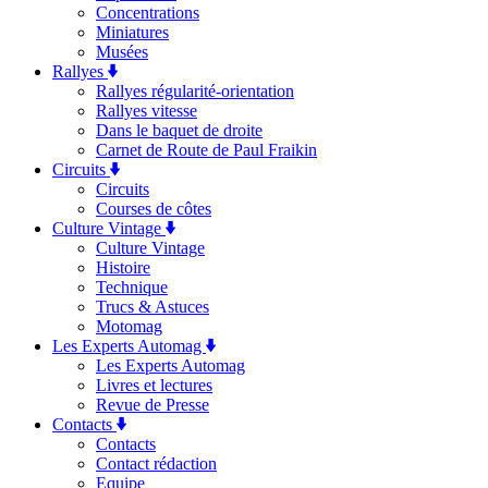
Concentrations
Miniatures
Musées
Rallyes
Rallyes régularité-orientation
Rallyes vitesse
Dans le baquet de droite
Carnet de Route de Paul Fraikin
Circuits
Circuits
Courses de côtes
Culture Vintage
Culture Vintage
Histoire
Technique
Trucs & Astuces
Motomag
Les Experts Automag
Les Experts Automag
Livres et lectures
Revue de Presse
Contacts
Contacts
Contact rédaction
Equipe