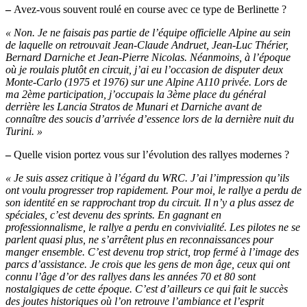
–
Avez-vous souvent roulé en course avec ce type de Berlinette ?
« Non. Je ne faisais pas partie de l’équipe officielle Alpine au sein
de laquelle on retrouvait Jean-Claude Andruet, Jean-Luc Thérier,
Bernard Darniche et Jean-Pierre Nicolas. Néanmoins, à l’époque
où je roulais plutôt en circuit, j’ai eu l’occasion de disputer deux
Monte-Carlo (1975 et 1976) sur une Alpine A110 privée. Lors de
ma 2ème participation, j’occupais la 3ème place du général
derrière les Lancia Stratos de Munari et Darniche avant de
connaître des soucis d’arrivée d’essence lors de la dernière nuit du
Turini. »
–
Quelle vision portez vous sur l’évolution des rallyes modernes ?
« Je suis assez critique à l’égard du WRC. J’ai l’impression qu’ils
ont voulu progresser trop rapidement. Pour moi, le rallye a perdu de
son identité en se rapprochant trop du circuit. Il n’y a plus assez de
spéciales, c’est devenu des sprints. En gagnant en
professionnalisme, le rallye a perdu en convivialité. Les pilotes ne se
parlent quasi plus, ne s’arrêtent plus en reconnaissances pour
manger ensemble. C’est devenu trop strict, trop fermé à l’image des
parcs d’assistance. Je crois que les gens de mon âge, ceux qui ont
connu l’âge d’or des rallyes dans les années 70 et 80 sont
nostalgiques de cette époque. C’est d’ailleurs ce qui fait le succès
des joutes historiques où l’on retrouve l’ambiance et l’esprit