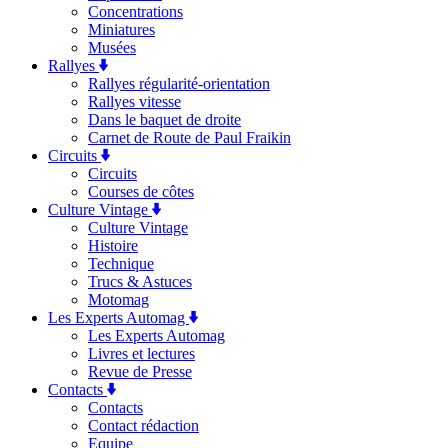
Concentrations
Miniatures
Musées
Rallyes
Rallyes régularité-orientation
Rallyes vitesse
Dans le baquet de droite
Carnet de Route de Paul Fraikin
Circuits
Circuits
Courses de côtes
Culture Vintage
Culture Vintage
Histoire
Technique
Trucs & Astuces
Motomag
Les Experts Automag
Les Experts Automag
Livres et lectures
Revue de Presse
Contacts
Contacts
Contact rédaction
Equipe