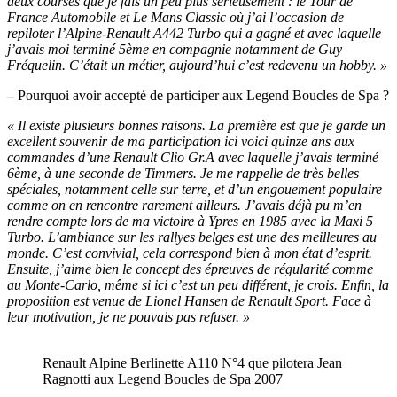
deux courses que je fais un peu plus sérieusement : le Tour de
France Automobile et Le Mans Classic où j’ai l’occasion de
repiloter l’Alpine-Renault A442 Turbo qui a gagné et avec laquelle
j’avais moi terminé 5ème en compagnie notamment de Guy
Fréquelin. C’était un métier, aujourd’hui c’est redevenu un hobby. »
–
Pourquoi avoir accepté de participer aux Legend Boucles de Spa ?
« Il existe plusieurs bonnes raisons. La première est que je garde un
excellent souvenir de ma participation ici voici quinze ans aux
commandes d’une Renault Clio Gr.A avec laquelle j’avais terminé
6ème, à une seconde de Timmers. Je me rappelle de très belles
spéciales, notamment celle sur terre, et d’un engouement populaire
comme on en rencontre rarement ailleurs. J’avais déjà pu m’en
rendre compte lors de ma victoire à Ypres en 1985 avec la Maxi 5
Turbo. L’ambiance sur les rallyes belges est une des meilleures au
monde. C’est convivial, cela correspond bien à mon état d’esprit.
Ensuite, j’aime bien le concept des épreuves de régularité comme
au Monte-Carlo, même si ici c’est un peu différent, je crois. Enfin, la
proposition est venue de Lionel Hansen de Renault Sport. Face à
leur motivation, je ne pouvais pas refuser. »
Renault Alpine Berlinette A110 N°4 que pilotera Jean
Ragnotti aux Legend Boucles de Spa 2007