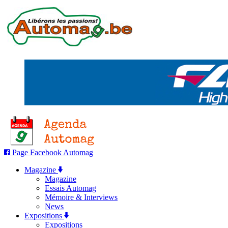
Page Facebook Automag
Magazine
Magazine
Essais Automag
Mémoire & Interviews
News
Expositions
Expositions