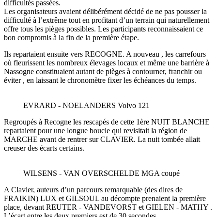
difficultés passées.
Les organisateurs avaient délibérément décidé de ne pas pousser la
difficulté à l’extrême tout en profitant d’un terrain qui naturellement
offre tous les pièges possibles. Les participants reconnaissaient ce
bon compromis à la fin de la première étape.
Ils repartaient ensuite vers RECOGNE. A nouveau , les carrefours
où fleurissent les nombreux élevages locaux et même une barrière à
Nassogne constituaient autant de pièges à contourner, franchir ou
éviter , en laissant le chronomètre fixer les échéances du temps.
EVRARD - NOELANDERS Volvo 121
Regroupés à Recogne les rescapés de cette 1ère NUIT BLANCHE
repartaient pour une longue boucle qui revisitait la région de
MARCHE avant de rentrer sur CLAVIER. La nuit tombée allait
creuser des écarts certains.
WILSENS - VAN OVERSCHELDE MGA coupé
A Clavier, auteurs d’un parcours remarquable (des dires de
FRAIKIN) LUX et GILSOUL au décompte prenaient la première
place, devant REUTER - VANDEVORST et GIELEN - MATHY .
L’écart entre les deux premiers est de 30 secondes.