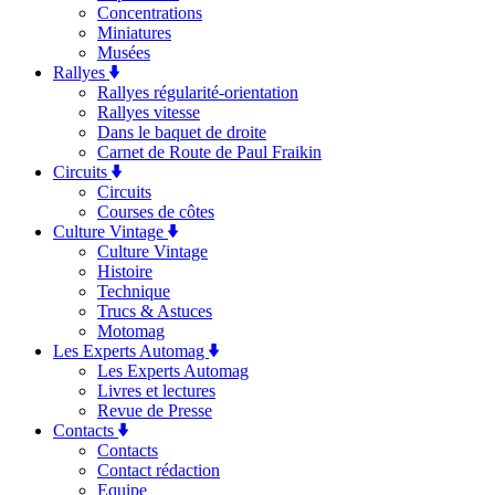
Concentrations
Miniatures
Musées
Rallyes
Rallyes régularité-orientation
Rallyes vitesse
Dans le baquet de droite
Carnet de Route de Paul Fraikin
Circuits
Circuits
Courses de côtes
Culture Vintage
Culture Vintage
Histoire
Technique
Trucs & Astuces
Motomag
Les Experts Automag
Les Experts Automag
Livres et lectures
Revue de Presse
Contacts
Contacts
Contact rédaction
Equipe