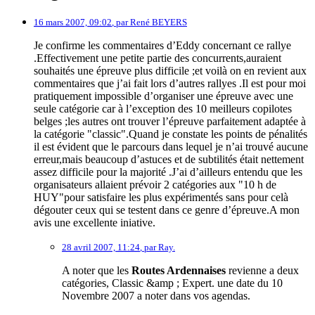
16 mars 2007, 09:02
,
par
René BEYERS
Je confirme les commentaires d’Eddy concernant ce rallye
.Effectivement une petite partie des concurrents,auraient
souhaités une épreuve plus difficile ;et voilà on en revient aux
commentaires que j’ai fait lors d’autres rallyes .Il est pour moi
pratiquement impossible d’organiser une épreuve avec une
seule catégorie car à l’exception des 10 meilleurs copilotes
belges ;les autres ont trouver l’épreuve parfaitement adaptée à
la catégorie "classic".Quand je constate les points de pénalités
il est évident que le parcours dans lequel je n’ai trouvé aucune
erreur,mais beaucoup d’astuces et de subtilités était nettement
assez difficile pour la majorité .J’ai d’ailleurs entendu que les
organisateurs allaient prévoir 2 catégories aux "10 h de
HUY"pour satisfaire les plus expérimentés sans pour celà
dégouter ceux qui se testent dans ce genre d’épreuve.A mon
avis une excellente iniative.
28 avril 2007, 11:24
,
par
Ray.
A noter que les
Routes Ardennaises
revienne a deux
catégories, Classic &amp ; Expert. une date du 10
Novembre 2007 a noter dans vos agendas.