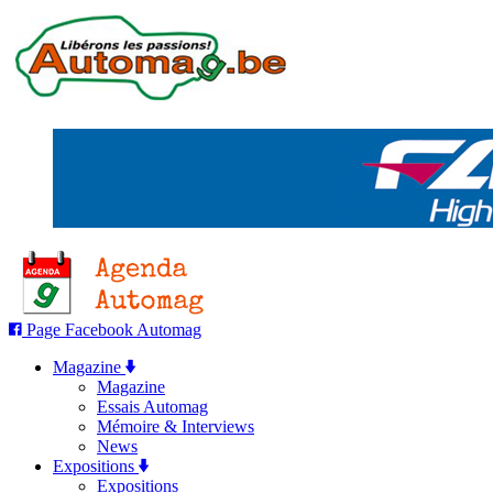
Page Facebook Automag
Magazine
Magazine
Essais Automag
Mémoire & Interviews
News
Expositions
Expositions