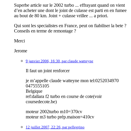
Superbe article sur le 2002 turbo ... effrayant quand on vient
d’en acheter une dont le joint de culasse est parti en en fumee
au bout de 80 km. Joint + culasse vrillee ... a priori.
Qui sont les specialistes en France, peut on fiabiliser la bete ?
Conseils en terme de remontage ?
Merci
Jerome
9 janvier 2006, 16:30
,
par
claude watteyne
Il faut un joint renforcer
je m’appelle claude watteyne mon tel:0252034970
0475555105
Belgique
ref:dallara f2 turbo en course de cote(voir
coursedecote.be)
moteur 2002turbo m10=370cv
moteur m3 turbo prép.maison=410cv
12 juillet 2007, 22:26
,
par
pellegrino