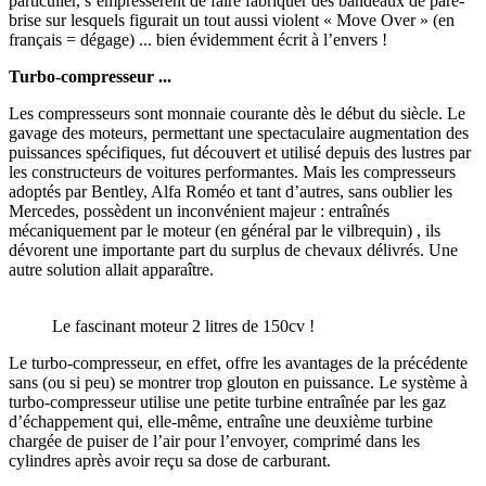
particulier, s’empressèrent de faire fabriquer des bandeaux de pare-
brise sur lesquels figurait un tout aussi violent « Move Over » (en
français = dégage) ... bien évidemment écrit à l’envers !
Turbo-compresseur ...
Les compresseurs sont monnaie courante dès le début du siècle. Le
gavage des moteurs, permettant une spectaculaire augmentation des
puissances spécifiques, fut découvert et utilisé depuis des lustres par
les constructeurs de voitures performantes. Mais les compresseurs
adoptés par Bentley, Alfa Roméo et tant d’autres, sans oublier les
Mercedes, possèdent un inconvénient majeur : entraînés
mécaniquement par le moteur (en général par le vilbrequin) , ils
dévorent une importante part du surplus de chevaux délivrés. Une
autre solution allait apparaître.
Le fascinant moteur 2 litres de 150cv !
Le turbo-compresseur, en effet, offre les avantages de la précédente
sans (ou si peu) se montrer trop glouton en puissance. Le système à
turbo-compresseur utilise une petite turbine entraînée par les gaz
d’échappement qui, elle-même, entraîne une deuxième turbine
chargée de puiser de l’air pour l’envoyer, comprimé dans les
cylindres après avoir reçu sa dose de carburant.