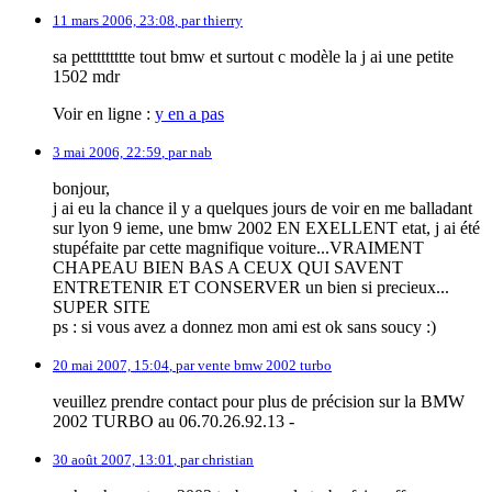
11 mars 2006, 23:08
,
par
thierry
sa pettttttttte tout bmw et surtout c modèle la j ai une petite
1502 mdr
Voir en ligne :
y en a pas
3 mai 2006, 22:59
,
par
nab
bonjour,
j ai eu la chance il y a quelques jours de voir en me balladant
sur lyon 9 ieme, une bmw 2002 EN EXELLENT etat, j ai été
stupéfaite par cette magnifique voiture...VRAIMENT
CHAPEAU BIEN BAS A CEUX QUI SAVENT
ENTRETENIR ET CONSERVER un bien si precieux...
SUPER SITE
ps : si vous avez a donnez mon ami est ok sans soucy :)
20 mai 2007, 15:04
,
par
vente bmw 2002 turbo
veuillez prendre contact pour plus de précision sur la BMW
2002 TURBO au 06.70.26.92.13 -
30 août 2007, 13:01
,
par
christian