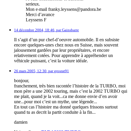
serieux.
Mon e-mail franky.leyssens@pandora.be
Merci d’avance
Leyssens F
14 décembre 2004, 18:46
,
par
Gainsbarre
Il s’agit d’un pur chef-d’oeuvre automobile. Il en subsiste
encore quelques-unes chez nous en Suisse, mais souvent
jalousement gardées par leur propriétaires, et encore
relativement cotées. Pour apprendre à appréhender un
véhicule puissant, c’est la voiture idéale.
26 mars 2005, 12:30
,
par
grosrat91
bonjour,
franchement, très bien racontée l’histoire de la TURBO, moi
mon père a une 2002 touring, mais c’est la 2002 TURBO qui
me plait, quand je la voit...ca me donne envie d’en avoir
une...pour moi c’est un mythe, une légende...
En tout cas l’histoire ma donné quelques frissons surtout
quand tu as decrit la partit conduite à la fin...
damien