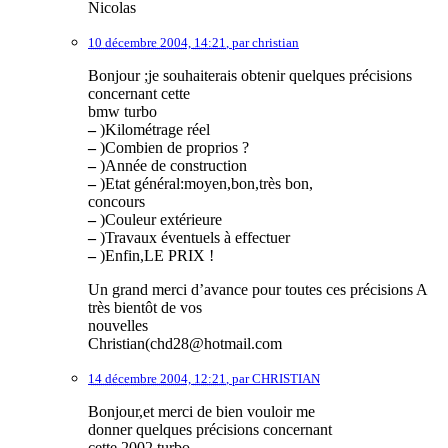
Nicolas
10 décembre 2004, 14:21
,
par
christian
Bonjour ;je souhaiterais obtenir quelques précisions
concernant cette
bmw turbo
–
)Kilométrage réel
–
)Combien de proprios ?
–
)Année de construction
–
)Etat général:moyen,bon,très bon,
concours
–
)Couleur extérieure
–
)Travaux éventuels à effectuer
–
)Enfin,LE PRIX !
Un grand merci d’avance pour toutes ces précisions A
très bientôt de vos
nouvelles
Christian(chd28@hotmail.com
14 décembre 2004, 12:21
,
par
CHRISTIAN
Bonjour,et merci de bien vouloir me
donner quelques précisions concernant
cette 2002 turbo.