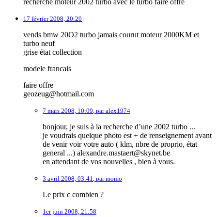
recherche moteur 2002 turbo avec le turbo faire offre
17 février 2008, 20:20
vends bmw 20O2 turbo jamais courut moteur 2000KM et
turbo neuf
grise état collection
modele francais
faire offre
geozeug@hotmail.com
7 mars 2008, 10:09
,
par
alex1974
bonjour, je suis à la recherche d’une 2002 turbo ...
je voudrais quelque photo est + de renseignement avant
de venir voir votre auto ( klm, nbre de proprio, état
general ...) alexandre.mastaert@skynet.be
en attendant de vos nouvelles , bien à vous.
3 avril 2008, 03:41
,
par
momo
Le prix c combien ?
1er juin 2008, 21:58