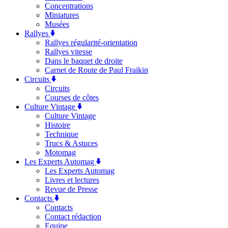
Concentrations
Miniatures
Musées
Rallyes
Rallyes régularité-orientation
Rallyes vitesse
Dans le baquet de droite
Carnet de Route de Paul Fraikin
Circuits
Circuits
Courses de côtes
Culture Vintage
Culture Vintage
Histoire
Technique
Trucs & Astuces
Motomag
Les Experts Automag
Les Experts Automag
Livres et lectures
Revue de Presse
Contacts
Contacts
Contact rédaction
Equipe