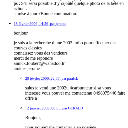
ps : S’il serai possible d’y rajoûté quelque photo de la bête en
action ,
si mise à jour ?Bonne continuation.
18 février 2006, 14:56
,
par
jerome
bonjour
je suis a la recherche d une 2002 turbo pour effectuer des
courses classics
connaissez vous des vendeurs
merci de me repondre
annick.foubert@wanadoo.fr
amities jerome
28 février 2006, 22:57
,
par
patrick
salus je vend une 2002ti 4carburateur si sa vous
interesse vous pouver me contacterau 0498075446 faire
offre a+
12 janvier 2007, 08:03
,
par
GERALD
Bonjour,
vous pouvez me contacter, j’en possède.