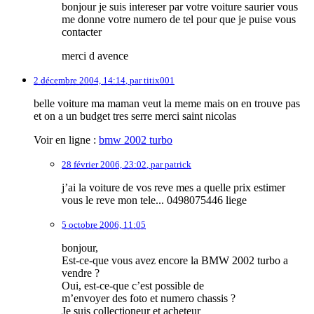
bonjour je suis intereser par votre voiture saurier vous
me donne votre numero de tel pour que je puise vous
contacter
merci d avence
2 décembre 2004, 14:14
,
par
titix001
belle voiture ma maman veut la meme mais on en trouve pas
et on a un budget tres serre merci saint nicolas
Voir en ligne :
bmw 2002 turbo
28 février 2006, 23:02
,
par
patrick
j’ai la voiture de vos reve mes a quelle prix estimer
vous le reve mon tele... 0498075446 liege
5 octobre 2006, 11:05
bonjour,
Est-ce-que vous avez encore la BMW 2002 turbo a
vendre ?
Oui, est-ce-que c’est possible de
m’envoyer des foto et numero chassis ?
Je suis collectioneur et acheteur