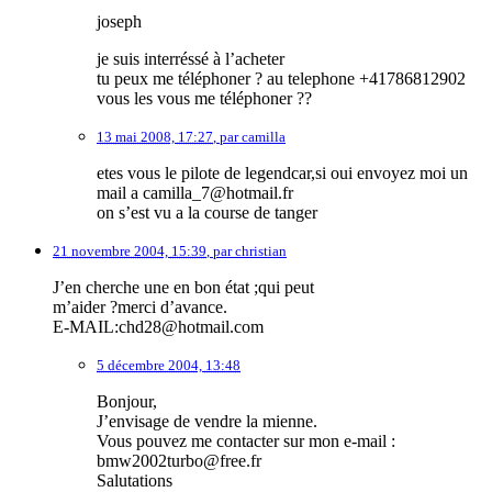
joseph
je suis interréssé à l’acheter
tu peux me téléphoner ? au telephone +41786812902
vous les vous me téléphoner ??
13 mai 2008, 17:27
,
par
camilla
etes vous le pilote de legendcar,si oui envoyez moi un
mail a camilla_7@hotmail.fr
on s’est vu a la course de tanger
21 novembre 2004, 15:39
,
par
christian
J’en cherche une en bon état ;qui peut
m’aider ?merci d’avance.
E-MAIL:chd28@hotmail.com
5 décembre 2004, 13:48
Bonjour,
J’envisage de vendre la mienne.
Vous pouvez me contacter sur mon e-mail :
bmw2002turbo@free.fr
Salutations