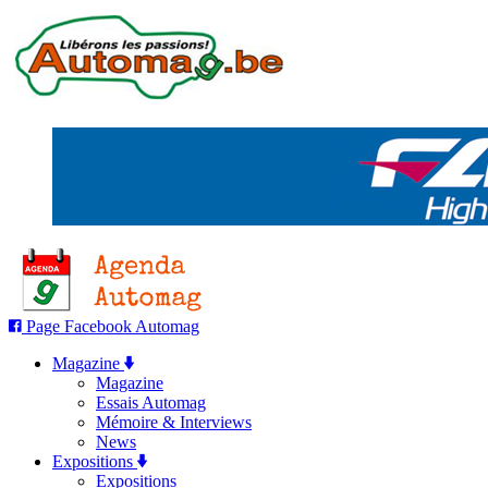
Page Facebook Automag
Magazine
Magazine
Essais Automag
Mémoire & Interviews
News
Expositions
Expositions