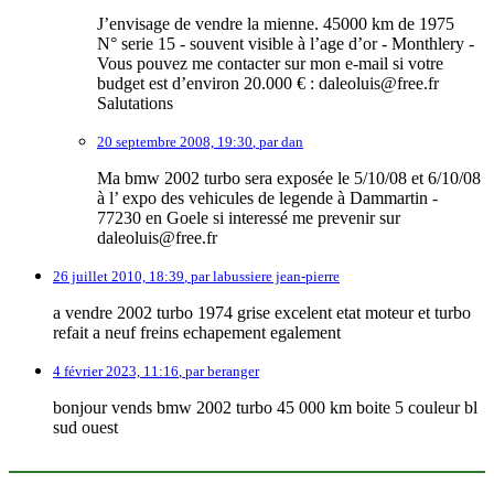
J’envisage de vendre la mienne. 45000 km de 1975
N° serie 15 - souvent visible à l’age d’or - Monthlery -
Vous pouvez me contacter sur mon e-mail si votre
budget est d’environ 20.000 € : daleoluis@free.fr
Salutations
20 septembre 2008, 19:30
,
par
dan
Ma bmw 2002 turbo sera exposée le 5/10/08 et 6/10/08
à l’ expo des vehicules de legende à Dammartin -
77230 en Goele si interessé me prevenir sur
daleoluis@free.fr
26 juillet 2010, 18:39
,
par
labussiere jean-pierre
a vendre 2002 turbo 1974 grise excelent etat moteur et turbo
refait a neuf freins echapement egalement
4 février 2023, 11:16
,
par
beranger
bonjour vends bmw 2002 turbo 45 000 km boite 5 couleur bl
sud ouest