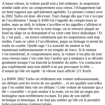
A basse vitesse, la voiture paraît tout a fait ordinaire, la suspension
semble raide avec un comportement sous-vireur, l’échappement fait
un bruit rugueux pas spécialement agréable. Le premier contact avec
la 2002 Turbo est donc décevant. Tout change dès que l’on s’occupe
de l’accélérateur ! Jusqu’à 4500 t/m l’aiguille du compte-tours se
traîne, mais au delà, le rythme s’accélère et les aiguilles s’affolent et
lorsque la voiture file vers la zone rouge, on se retrouve plaqué au
fond du siège en se demandant d’ou vient cette force diabolique ! Et
là, c’est parti ... on trouve subitement que les suspensions sont trop
molles, l’auto se cabre à l’accélération, pique au freinage et prend du
roulis en courbe. Quelle rage ! La sonorité du moteur se fait
maintenant enthousiasmante et est remplie de force. Si le moteur
s’est transformé, le comportement aussi, la voiture n’est plus du tout
sous-vireuse mais c’est cette fois l’arrière qui à tendance à se déroder
gentiment lorsque l’on franchit la frontière du turbo. Un conducteur
peu expérimenté aura tout intérêt à ne pas provoquer la bête ...
d’autant qu’elle est rapide : la vitesse maxi affiche 211 Km/h.
La BMW 2002 Turbo est réellement une voiture enthousiasmante,
ses défauts sont les revers de ses qualités ... et ses qualités sont telles
que l’on oublie bien vite ses défauts ! Cette voiture de tourisme qui a
été « coursifiée » et puis rendue à la route, est en fait un engin peu
homogène mais terriblement excitant. En plus de son intérêt
technique et historique, il ne faut pas oublier qu’elle est la première
turbo européenne commercialisée.