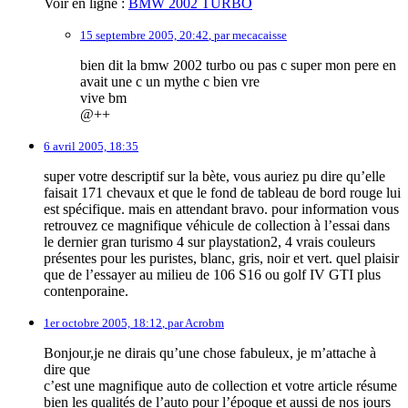
Voir en ligne :
BMW 2002 TURBO
15 septembre 2005, 20:42
,
par
mecacaisse
bien dit la bmw 2002 turbo ou pas c super mon pere en
avait une c un mythe c bien vre
vive bm
@++
6 avril 2005, 18:35
super votre descriptif sur la bète, vous auriez pu dire qu’elle
faisait 171 chevaux et que le fond de tableau de bord rouge lui
est spécifique. mais en attendant bravo. pour information vous
retrouvez ce magnifique véhicule de collection à l’essai dans
le dernier gran turismo 4 sur playstation2, 4 vrais couleurs
présentes pour les puristes, blanc, gris, noir et vert. quel plaisir
que de l’essayer au milieu de 106 S16 ou golf IV GTI plus
contenporaine.
1er octobre 2005, 18:12
,
par
Acrobm
Bonjour,je ne dirais qu’une chose fabuleux, je m’attache à
dire que
c’est une magnifique auto de collection et votre article résume
bien les qualités de l’auto pour l’époque et aussi de nos jours