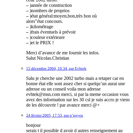
–
)année de construction
–
)nombres de proprios
–
)état général:moyen,bon,très bon où
alors"état concours.
–
)kilométrage
–
)frais éventuels à prévoir
–
)couleur extérieure
–
)et le PRIX !
Merci d’avance de me fournir les infos.
Salut Nicolas.Christian
15 décembre 2004, 10:34
,
par
Evhtek
Salu je cherche une 2002 turbo mais a retaper car en
bonne état elle sont assez cher si quelqu’un aurai une
adresse ou un conseil voila mon adresse
evhtek@msn.com merci, si par la meme occasion vous
avez des information sur les 30 csl je suis accro je viens
de les découvrir ! par avance merci @+
24 février 2005, 17:53
,
par
n’guyen
bonjour
serais t il possible d avoir d autres renseignement au