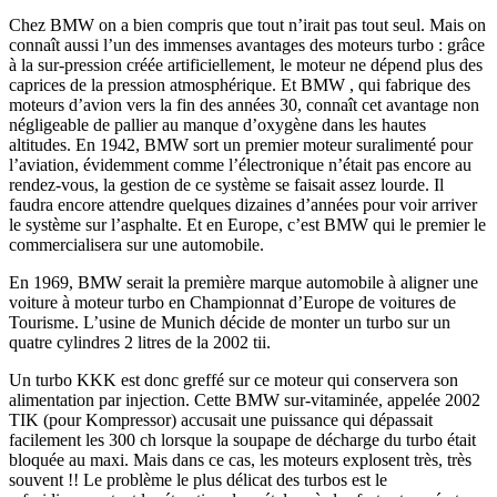
Chez BMW on a bien compris que tout n’irait pas tout seul. Mais on
connaît aussi l’un des immenses avantages des moteurs turbo : grâce
à la sur-pression créée artificiellement, le moteur ne dépend plus des
caprices de la pression atmosphérique. Et BMW , qui fabrique des
moteurs d’avion vers la fin des années 30, connaît cet avantage non
négligeable de pallier au manque d’oxygène dans les hautes
altitudes. En 1942, BMW sort un premier moteur suralimenté pour
l’aviation, évidemment comme l’électronique n’était pas encore au
rendez-vous, la gestion de ce système se faisait assez lourde. Il
faudra encore attendre quelques dizaines d’années pour voir arriver
le système sur l’asphalte. Et en Europe, c’est BMW qui le premier le
commercialisera sur une automobile.
En 1969, BMW serait la première marque automobile à aligner une
voiture à moteur turbo en Championnat d’Europe de voitures de
Tourisme. L’usine de Munich décide de monter un turbo sur un
quatre cylindres 2 litres de la 2002 tii.
Un turbo KKK est donc greffé sur ce moteur qui conservera son
alimentation par injection. Cette BMW sur-vitaminée, appelée 2002
TIK (pour Kompressor) accusait une puissance qui dépassait
facilement les 300 ch lorsque la soupape de décharge du turbo était
bloquée au maxi. Mais dans ce cas, les moteurs explosent très, très
souvent !! Le problème le plus délicat des turbos est le