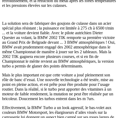
refroidissement, et la rétraction du métal après les fortes températures
et les pressions élevées sur les culasses.
La solution sera de fabriquer des goujons de culasse dans un acier
spécial plus résistant ; la puissance est limitée à 275 ch à 6500 t/min
... et la voiture devient fiable. Avec le pilote autrichien Dieter
Quester au volant, la BMW 2002 TIK remporte sa première victoire
au Grand Prix de Belgrade devant ... 3 BMW atmosphériques ! Oui,
BMW avait prudemment engagé des 2002 atmosphérique dans le
même Championnat de manière à jouer sur les 2 tableaux. Mais la
2002 TIK gagnera encore plusieurs courses, et si en fin de
Championnat le mérite revient au BMW atmosphériques, la version
turbo a permis de glaner des points déterminants.
Mais le plus important est que cette voiture a joué pleinement son
rôle de banc d’essai. Une nouvelle technologie a été testée, mise au
point en pleine action, et est prête pour être produite pour l’usage
routier. Dans la réalité, si le turbo peut apporter des vitamines à un
moteur de faible rendement, la mutation ne peut être réalisée par un
bricoleur. Doucement les turbos entrent dans les m ?urs.
Effectivement, la BMW Turbo a un look agressif, le bas-volet aux
couleurs BMW Motorsport, les élargisseurs d’ailes vissés sur la
carrosserie lui donnent un aspect bien campé sur ses roues larges de