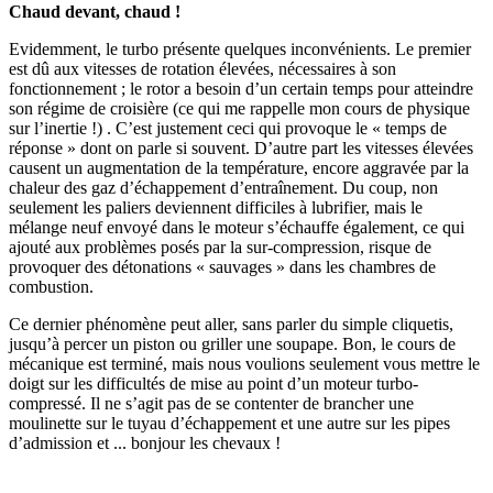
Chaud devant, chaud !
Evidemment, le turbo présente quelques inconvénients. Le premier
est dû aux vitesses de rotation élevées, nécessaires à son
fonctionnement ; le rotor a besoin d’un certain temps pour atteindre
son régime de croisière (ce qui me rappelle mon cours de physique
sur l’inertie !) . C’est justement ceci qui provoque le « temps de
réponse » dont on parle si souvent. D’autre part les vitesses élevées
causent un augmentation de la température, encore aggravée par la
chaleur des gaz d’échappement d’entraînement. Du coup, non
seulement les paliers deviennent difficiles à lubrifier, mais le
mélange neuf envoyé dans le moteur s’échauffe également, ce qui
ajouté aux problèmes posés par la sur-compression, risque de
provoquer des détonations « sauvages » dans les chambres de
combustion.
Ce dernier phénomène peut aller, sans parler du simple cliquetis,
jusqu’à percer un piston ou griller une soupape. Bon, le cours de
mécanique est terminé, mais nous voulions seulement vous mettre le
doigt sur les difficultés de mise au point d’un moteur turbo-
compressé. Il ne s’agit pas de se contenter de brancher une
moulinette sur le tuyau d’échappement et une autre sur les pipes
d’admission et ... bonjour les chevaux !