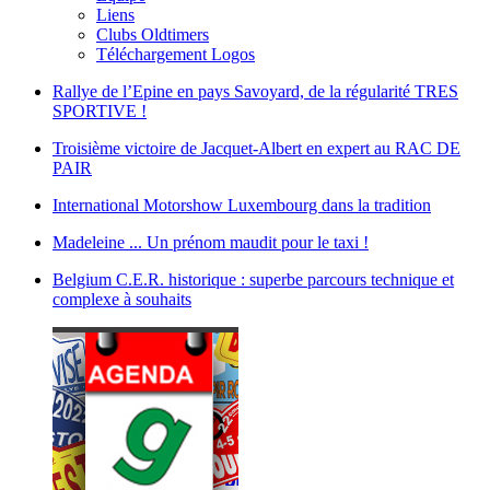
Liens
Clubs Oldtimers
Téléchargement Logos
Rallye de l’Epine en pays Savoyard, de la régularité TRES
SPORTIVE !
Troisième victoire de Jacquet-Albert en expert au RAC DE
PAIR
International Motorshow Luxembourg dans la tradition
Madeleine ... Un prénom maudit pour le taxi !
Belgium C.E.R. historique : superbe parcours technique et
complexe à souhaits