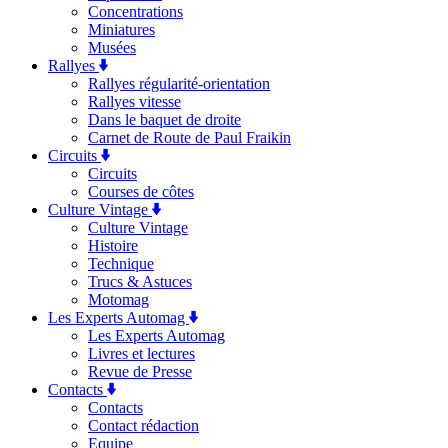
Concentrations
Miniatures
Musées
Rallyes
Rallyes régularité-orientation
Rallyes vitesse
Dans le baquet de droite
Carnet de Route de Paul Fraikin
Circuits
Circuits
Courses de côtes
Culture Vintage
Culture Vintage
Histoire
Technique
Trucs & Astuces
Motomag
Les Experts Automag
Les Experts Automag
Livres et lectures
Revue de Presse
Contacts
Contacts
Contact rédaction
Equipe