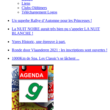
Liens
Clubs Oldtimers
Téléchargement Logos
Un superbe Rallye d’Automne pour les Princesses !
La NUIT NOIRE aurait très bien pu s’appeler LA NUIT
BLANCHE !
Ypres Historic, une épreuve à part.
Ronde door Vlaanderen 2021 : les inscriptions sont ouvertes !
1000Km de Spa. Les Classic’s se lâchent ...