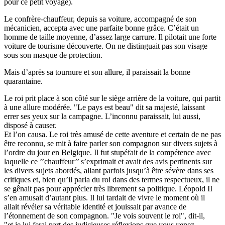
pour ce petit voyage).
Le confrère-chauffeur, depuis sa voiture, accompagné de son
mécanicien, accepta avec une parfaite bonne grâce. C’était un
homme de taille moyenne, d’assez large carrure. Il pilotait une forte
voiture de tourisme découverte. On ne distinguait pas son visage
sous son masque de protection.
Mais d’après sa tournure et son allure, il paraissait la bonne
quarantaine.
Le roi prit place à son côté sur le siège arrière de la voiture, qui partit
à une allure modérée. "Le pays est beau" dit sa majesté, laissant
errer ses yeux sur la campagne. L’inconnu paraissait, lui aussi,
disposé à causer.
Et l’on causa. Le roi très amusé de cette aventure et certain de ne pas
être reconnu, se mit à faire parler son compagnon sur divers sujets à
l’ordre du jour en Belgique. Il fut stupéfait de la compétence avec
laquelle ce ’’chauffeur’’ s’exprimait et avait des avis pertinents sur
les divers sujets abordés, allant parfois jusqu’à être sévère dans ses
critiques et, bien qu’il parla du roi dans des termes respectueux, il ne
se gênait pas pour apprécier très librement sa politique. Léopold II
s’en amusait d’autant plus. Il lui tardait de vivre le moment où il
allait révéler sa véritable identité et jouissait par avance de
l’étonnement de son compagnon. "Je vois souvent le roi", dit-il,
"et je lui ferai part des judicieuses réflexions que vous venez