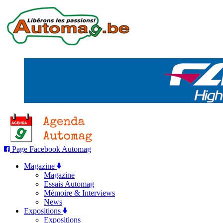
Page Facebook Automag
Magazine
Magazine
Essais Automag
Mémoire & Interviews
News
Expositions
Expositions