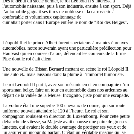
Dès le début du siècle dernier, le roi Léopold II s’intéressa à
l’automobile naissante, puis à son industrie, ensuite à son sport. Déjà
l’automobile gagnait ses titres de noblesse et la carrosserie à
confortable et volumineux capitonnage de
cuir allait porter dans l’Europe entière le nom de "Roi des Belges".
Léopold II et le prince Albert furent spectateurs à maintes épreuves
automobiles, notre souverain ayant une particulière prédilection pour
Hautvast qui en courses d’alors, défendait les couleurs de la firme
Pipe dont le roi était client.
Une nouvelle de Tristan Bernard mettant en scène le roi Léopold II,
une auto et...mais laissons donc la plume à l’immortel humoriste.
Le roi Leopold II partit, avec son mécanicien et en compagnie d’un
sportsman belge, faire un tour en automobile dans nos ardennes au
départ de la vallée de la Meuse. Incognito, juste pour une escapade.
La voiture était une superbe 100 chevaux de course, qui sur route
uniforme pouvait atteindre le 120 à l’heure. Le roi et son
compagnon roulaient en direction du Luxembourg. Pour cette petite
débauche de vitesse, sa Majesté avait chaussé une paire de grosses
lunettes, qui avaient le double avantage de protéger ses yeux et de
lui assurer un incognito parfait. C’était un véritable masque qui se