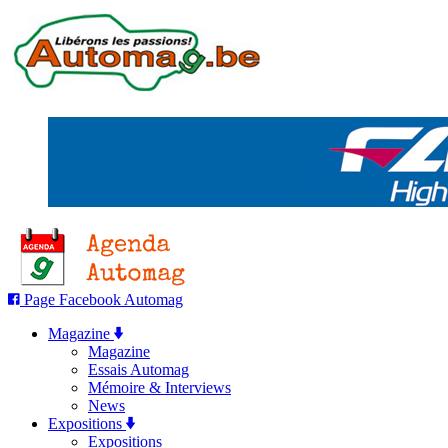
Page Facebook Automag
Magazine
Magazine
Essais Automag
Mémoire & Interviews
News
Expositions
Expositions