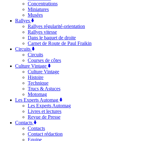
Concentrations
Miniatures
Musées
Rallyes
Rallyes régularité-orientation
Rallyes vitesse
Dans le baquet de droite
Carnet de Route de Paul Fraikin
Circuits
Circuits
Courses de côtes
Culture Vintage
Culture Vintage
Histoire
Technique
Trucs & Astuces
Motomag
Les Experts Automag
Les Experts Automag
Livres et lectures
Revue de Presse
Contacts
Contacts
Contact rédaction
Equipe