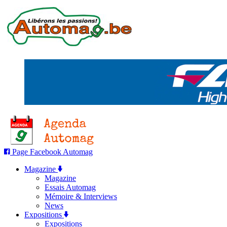
Page Facebook Automag
Magazine
Magazine
Essais Automag
Mémoire & Interviews
News
Expositions
Expositions