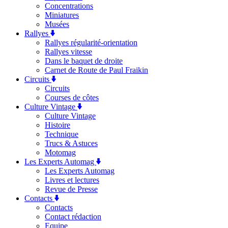
Concentrations
Miniatures
Musées
Rallyes
Rallyes régularité-orientation
Rallyes vitesse
Dans le baquet de droite
Carnet de Route de Paul Fraikin
Circuits
Circuits
Courses de côtes
Culture Vintage
Culture Vintage
Histoire
Technique
Trucs & Astuces
Motomag
Les Experts Automag
Les Experts Automag
Livres et lectures
Revue de Presse
Contacts
Contacts
Contact rédaction
Equipe